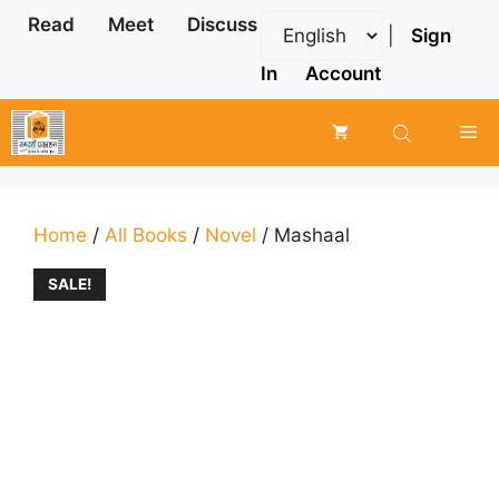
Skip
Read
Meet
Discuss
|
Sign
to
content
In
Account
Me
Home
/
All Books
/
Novel
/ Mashaal
SALE!