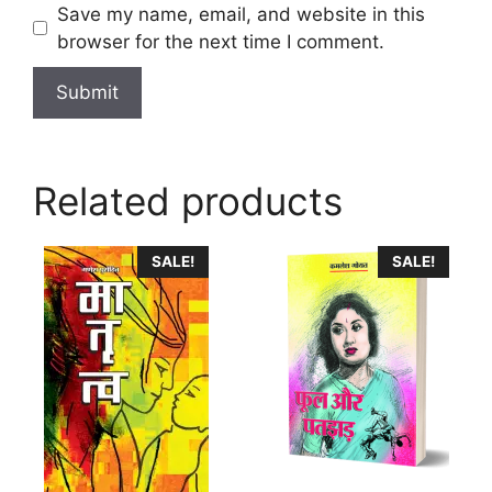
Save my name, email, and website in this
browser for the next time I comment.
Related products
This
This
SALE!
SALE!
product
product
has
has
multiple
multiple
variants.
variants.
The
The
options
options
may
may
be
be