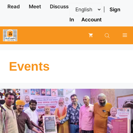
Skip
Read
Meet
Discuss
|
Sign
to
content
In
Account
Me
Events