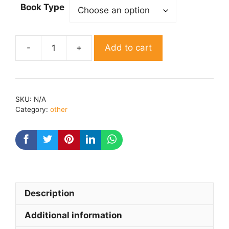
Book Type
Add to cart
Shant
Janandolan
se
Vyavastha
SKU:
N/A
Parivartan
Category:
other
quantity
Description
Additional information