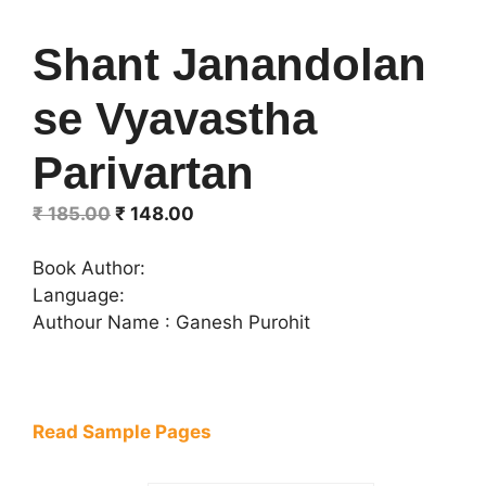
Shant Janandolan
se Vyavastha
Parivartan
Original
Current
₹
185.00
₹
148.00
price
price
was:
is:
Book Author:
₹ 185.00.
₹ 148.00.
Language:
Authour Name : Ganesh Purohit
Read Sample Pages