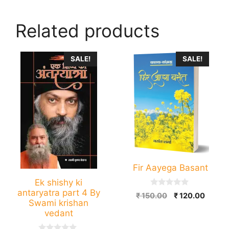
Related products
This
SALE!
SALE!
product
has
multiple
variants.
The
options
may
be
Fir Aayega Basant
chosen
Ek shishy ki
on
antaryatra part 4 By
0
Original
Curren
₹
150.00
₹
120.00
the
o
Swami krishan
price
price
u
product
vedant
t
was:
is:
o
page
₹ 150.00.
₹ 120.
f