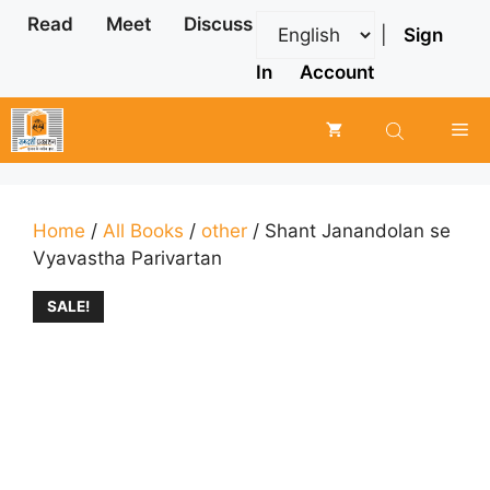
Skip
Read
Meet
Discuss
|
Sign
to
content
In
Account
Me
Home
/
All Books
/
other
/ Shant Janandolan se
Vyavastha Parivartan
SALE!