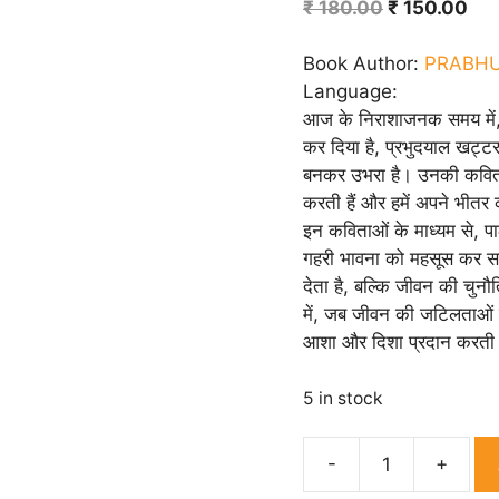
Original
Cur
₹
180.00
₹
150.00
price
pri
was:
is:
Book Author:
PRABHU
₹ 180.00.
₹ 1
Language:
आज के निराशाजनक समय में, 
कर दिया है, प्रभुदयाल खट्ट
बनकर उभरा है। उनकी कविताएं 
करती हैं और हमें अपने भीतर 
इन कविताओं के माध्यम से, पा
गहरी भावना को महसूस कर सक
देता है, बल्कि जीवन की चुन
में, जब जीवन की जटिलताओं न
आशा और दिशा प्रदान करती ह
5 in stock
Hai