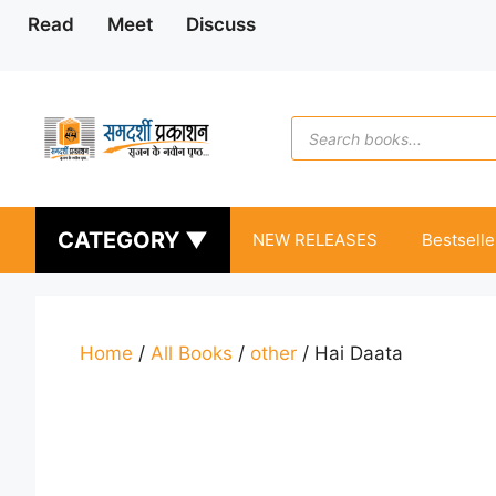
Skip
Read
Meet
Discuss
to
content
Products
search
CATEGORY ▼
NEW RELEASES
Bestselle
Home
/
All Books
/
other
/ Hai Daata