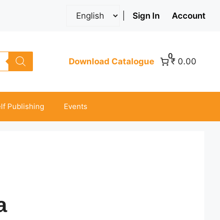
|
Sign In
Account
0
Download Catalogue
₹ 0.00
lf Publishing
Events
a