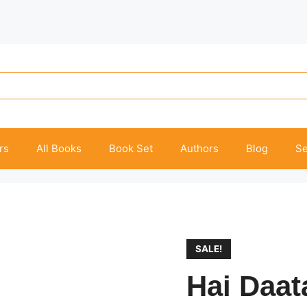
rs
All Books
Book Set
Authors
Blog
Se
SALE!
Hai Daat