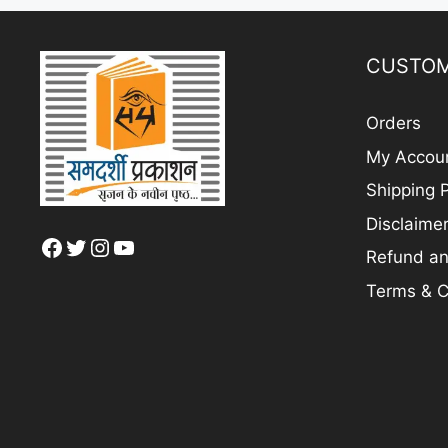
CUSTOM
Orders
My Accou
Shipping P
Disclaime
Facebook
Twitter
Instagram
YouTube
Refund an
Terms & C