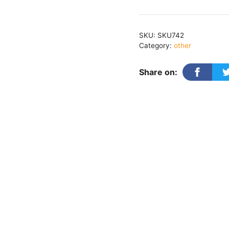
Daata
quantity
SKU:
SKU742
Category:
other
Share on: