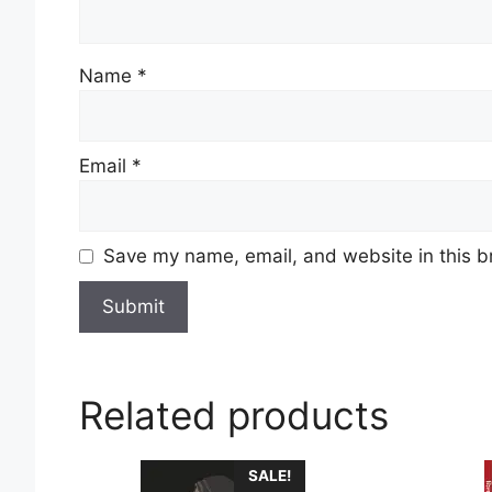
Name
*
Email
*
Save my name, email, and website in this b
Related products
This
This
SALE!