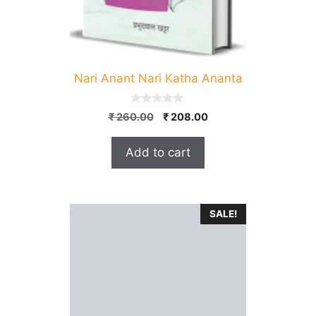
Nari Anant Nari Katha Ananta
0
Original
Current
₹
260.00
₹
208.00
o
price
price
u
t
was:
is:
Add to cart
o
₹ 260.00.
₹ 208.00.
f
5
SALE!