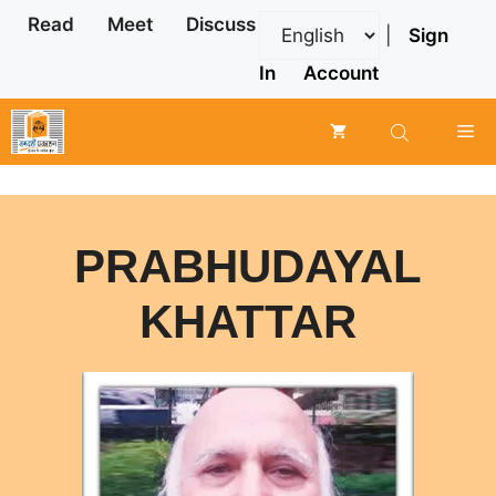
Skip
Read
Meet
Discuss
|
Sign
to
content
In
Account
Me
PRABHUDAYAL
KHATTAR