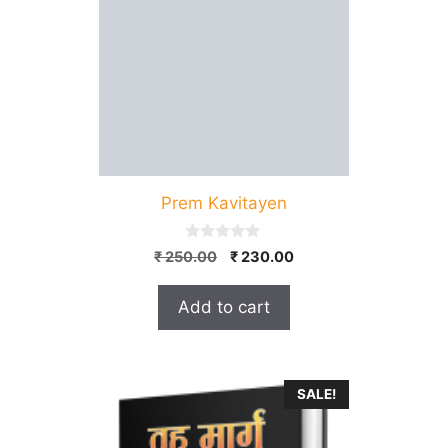
Prem Kavitayen
0
Original
Current
₹
250.00
₹
230.00
o
price
price
u
t
was:
is:
Add to cart
o
₹ 250.00.
₹ 230.00.
f
5
SALE!