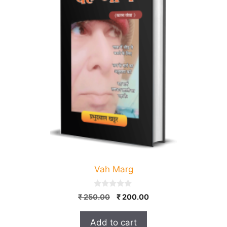
Vah Marg
0
Original
Current
₹
250.00
₹
200.00
o
price
price
u
t
was:
is:
Add to cart
o