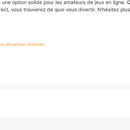
ne option solide pour les amateurs de jeux en ligne. 
rect, vous trouverez de quoi vous divertir. N’hésitez pl
on attraktiven Aktionen