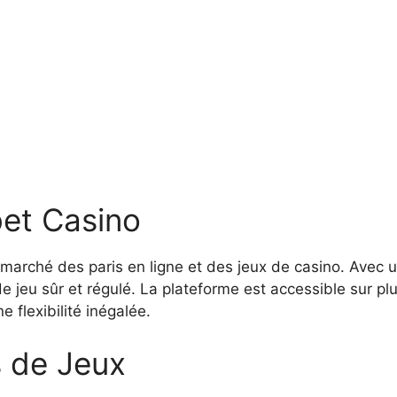
bet Casino
 marché des paris en ligne et des jeux de casino. Avec u
 jeu sûr et régulé. La plateforme est accessible sur plu
 flexibilité inégalée.
s de Jeux