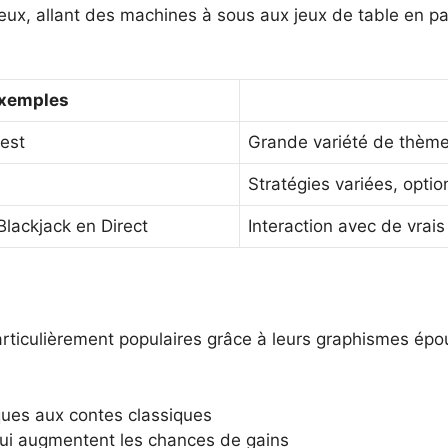
, allant des machines à sous aux jeux de table en pass
xemples
est
Grande variété de thèmes
Stratégies variées, optio
Blackjack en Direct
Interaction avec de vrai
rticulièrement populaires grâce à leurs graphismes épo
ques aux contes classiques
 qui augmentent les chances de gains