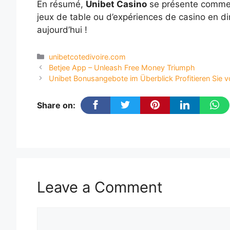
En résumé,
Unibet Casino
se présente comme u
jeux de table ou d’expériences de casino en di
aujourd’hui !
Categories
unibetcotedivoire.com
Betjee App – Unleash Free Money Triumph
Unibet Bonusangebote im Überblick Profitieren Sie v
Share on:
Leave a Comment
Comment