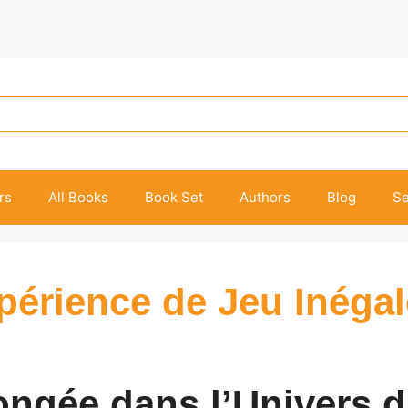
rs
All Books
Book Set
Authors
Blog
Se
périence de Jeu Inéga
ongée dans l’Univers 