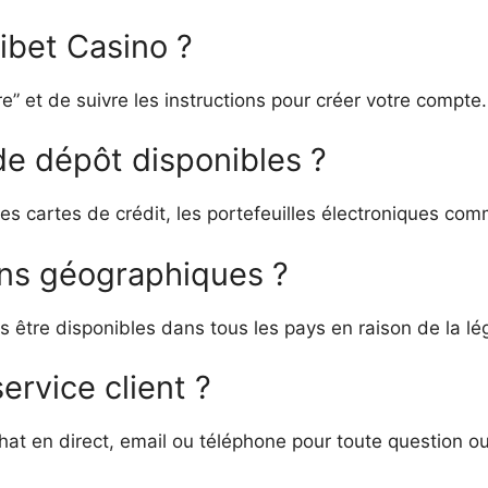
ibet Casino ?
crire” et de suivre les instructions pour créer votre compte.
de dépôt disponibles ?
s cartes de crédit, les portefeuilles électroniques com
ions géographiques ?
 être disponibles dans tous les pays en raison de la légi
rvice client ?
chat en direct, email ou téléphone pour toute question o