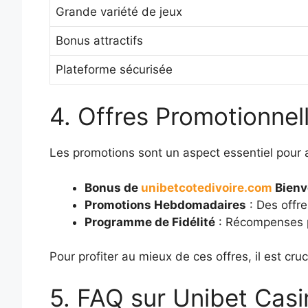
Grande variété de jeux
Bonus attractifs
Plateforme sécurisée
4. Offres Promotionnel
Les promotions sont un aspect essentiel pour att
Bonus de
unibetcotedivoire.com
Bienv
Promotions Hebdomadaires
: Des offre
Programme de Fidélité
: Récompenses po
Pour profiter au mieux de ces offres, il est cru
5. FAQ sur Unibet Casi