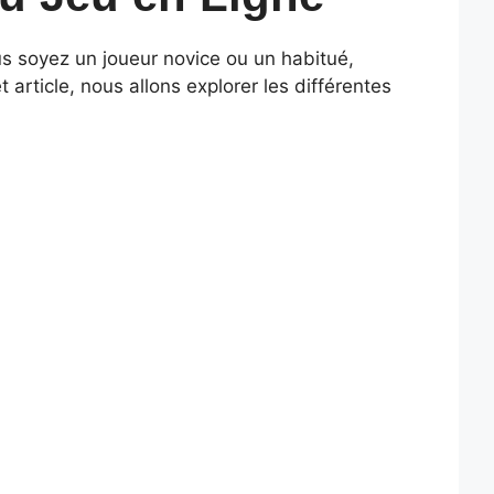
us soyez un joueur novice ou un habitué,
article, nous allons explorer les différentes