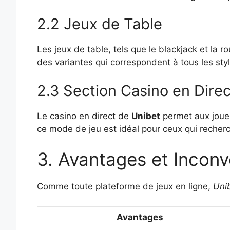
2.2 Jeux de Table
Les jeux de table, tels que le blackjack et la 
des variantes qui correspondent à tous les styl
2.3 Section Casino en Direc
Le casino en direct de
Unibet
permet aux joueur
ce mode de jeu est idéal pour ceux qui recherch
3. Avantages et Inconv
Comme toute plateforme de jeux en ligne,
Uni
Avantages