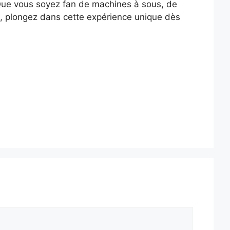
Que vous soyez fan de machines à sous, de
us, plongez dans cette expérience unique dès