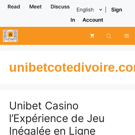
Skip
Read
Meet
Discuss
|
Sign
to
content
In
Account
Me
unibetcotedivoire.c
Unibet Casino
l’Expérience de Jeu
Inégalée en Ligne