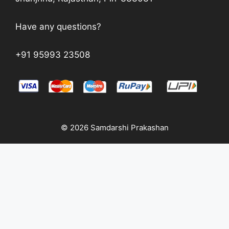
Have any questions?
+91 95993 23508
© 2026 Samdarshi Prakashan