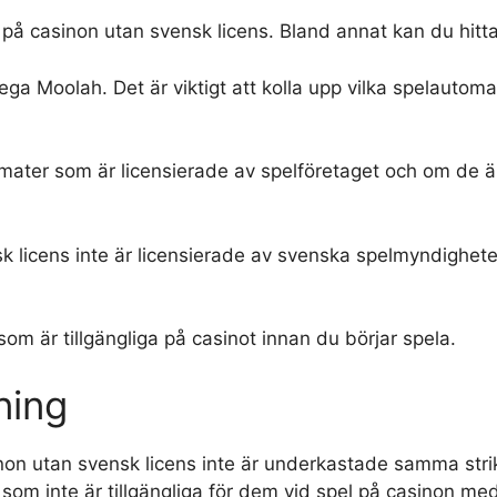
 på casinon utan svensk licens. Bland annat kan du hitt
a Moolah. Det är viktigt att kolla upp vilka spelautomat
tomater som är licensierade av spelföretaget och om de ä
nsk licens inte är licensierade av svenska spelmyndighet
 som är tillgängliga på casinot innan du börjar spela.
ning
non utan svensk licens inte är underkastade samma stri
er, som inte är tillgängliga för dem vid spel på casinon me