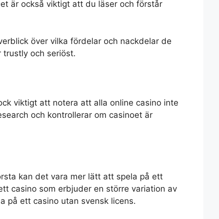
 är också viktigt att du läser och förstår
erblick över vilka fördelar och nackdelar de
trustly och seriöst.
 viktigt att notera att alla online casino inte
 research och kontrollerar om casinoet är
rsta kan det vara mer lätt att spela på ett
tt casino som erbjuder en större variation av
a på ett casino utan svensk licens.