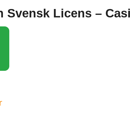
n Svensk Licens – Cas
r