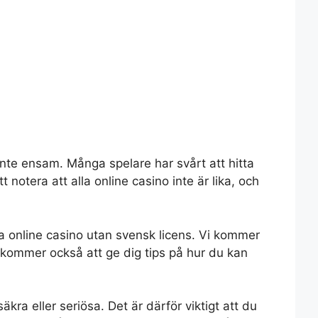
 inte ensam. Många spelare har svårt att hitta
notera att alla online casino inte är lika, och
ta online casino utan svensk licens. Vi kommer
i kommer också att ge dig tips på hur du kan
äkra eller seriösa. Det är därför viktigt att du