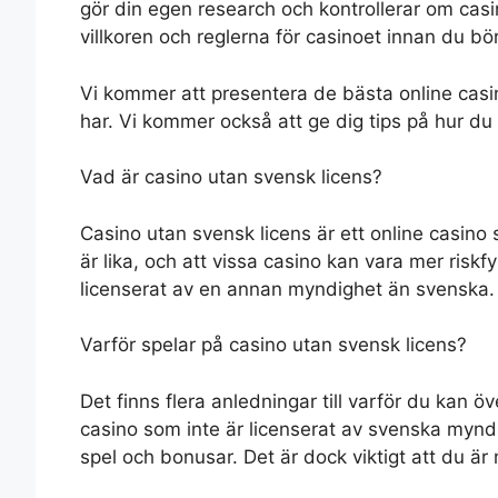
gör din egen research och kontrollerar om casi
villkoren och reglerna för casinoet innan du bör
Vi kommer att presentera de bästa online casino
har. Vi kommer också att ge dig tips på hur du k
Vad är casino utan svensk licens?
Casino utan svensk licens är ett online casino s
är lika, och att vissa casino kan vara mer riskf
licenserat av en annan myndighet än svenska.
Varför spelar på casino utan svensk licens?
Det finns flera anledningar till varför du kan ö
casino som inte är licenserat av svenska myndi
spel och bonusar. Det är dock viktigt att du ä