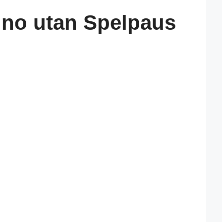
ino utan Spelpaus