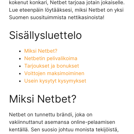
kokenut konkari, Netbet tarjoaa jotain jokaiselle.
Lue eteenpäin löytääksesi, miksi Netbet on yksi
Suomen suosituimmista nettikasinoista!
Sisällysluettelo
Miksi Netbet?
Netbetin pelivalikoima
Tarjoukset ja bonukset
Voittojen maksimoiminen
Usein kysytyt kysymykset
Miksi Netbet?
Netbet on tunnettu brändi, joka on
vakiinnuttanut asemansa online-pelaamisen
kentällä. Sen suosio johtuu monista tekijöistä,