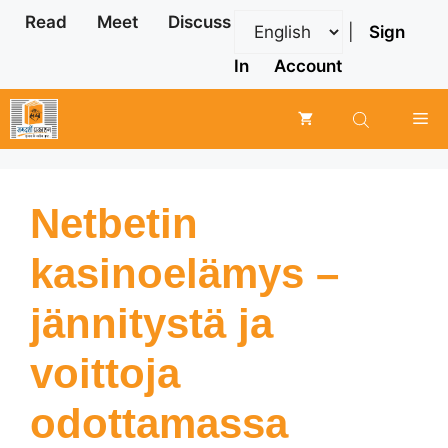
Skip
Read
Meet
Discuss
|
Sign
to
content
In
Account
Me
Netbetin
kasinoelämys –
jännitystä ja
voittoja
odottamassa