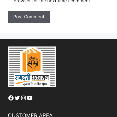
browser for the next time I comment.
Facebook
Twitter
Instagram
YouTube
CUSTOMER AREA