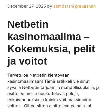
December 27, 2025
by
samdarshi prakashan
Netbetin
kasinomaailma –
Kokemuksia, pelit
ja voitot
Tervetuloa Netbetin kiehtovaan
kasinomaailmaan! Tämä artikkeli vie sinut
syvälle Netbetin tarjoamiin mahdollisuuksiin, ja
esittelee meille houkuttelevia pelejä,
erikoistarjouksia ja kuinka voit maksimoida
voittosi. Olitpa sitten aloitteleva pelaaja tai