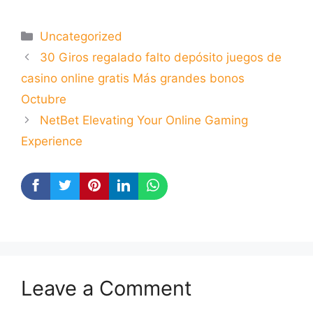
Categories
Uncategorized
30 Giros regalado falto depósito juegos de
casino online gratis Más grandes bonos
Octubre
NetBet Elevating Your Online Gaming
Experience
Leave a Comment