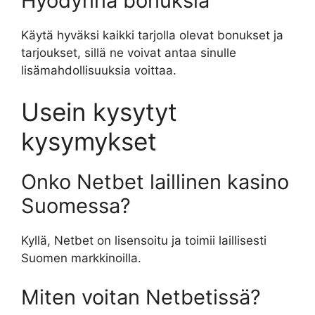
Hyödynnä bonuksia
Käytä hyväksi kaikki tarjolla olevat bonukset ja
tarjoukset, sillä ne voivat antaa sinulle
lisämahdollisuuksia voittaa.
Usein kysytyt
kysymykset
Onko Netbet laillinen kasino
Suomessa?
Kyllä, Netbet on lisensoitu ja toimii laillisesti
Suomen markkinoilla.
Miten voitan Netbetissä?