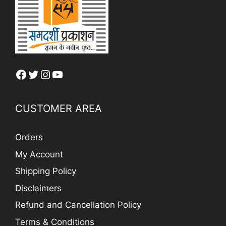
Facebook
Twitter
Instagram
YouTube
CUSTOMER AREA
Orders
My Account
Shipping Policy
Disclaimers
Refund and Cancellation Policy
Terms & Conditions