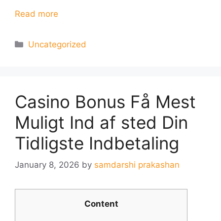
Read more
Categories
Uncategorized
Casino Bonus Få Mest
Muligt Ind af sted Din
Tidligste Indbetaling
January 8, 2026
by
samdarshi prakashan
Content