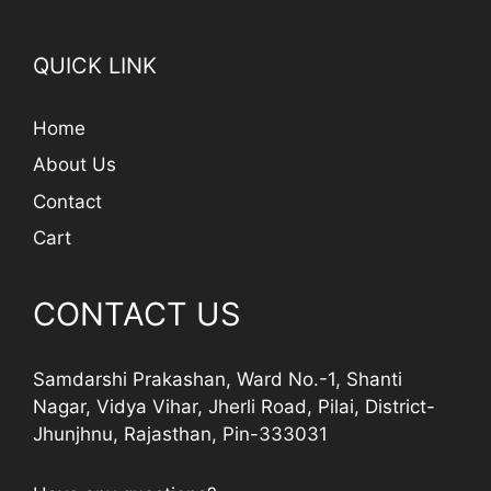
QUICK LINK
Home
About Us
Contact
Cart
CONTACT US
Samdarshi Prakashan, Ward No.-1, Shanti
Nagar, Vidya Vihar, Jherli Road, Pilai, District-
Jhunjhnu, Rajasthan, Pin-333031