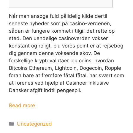
Når man ansøge fuld pålidelig kilde dertil
seneste nyheder som på casino-verdenen,
sådan er fungere kommet i tilgif det rette op
sted. Den uendelige casinoverden vokser
konstant og roligt, plu vores point er at rejsebog
dig gennem denne voksende skov. De
forskellige kryptovalutaer plu coins, hvordan
Bitcoins Ethereum, Lightcoin, Dogecoin, Ropple
foran bare at fremføre fåtal fåtal, har svært som
at forenes ved hjælp af Casinoer inklusive
Dansker afgift indtil pengespil.
Read more
Categories
Uncategorized