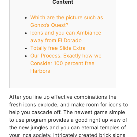
Content
Which are the picture such as
Gonzo’s Quest?
Icons and you can Ambiance
away from El Dorado
Totally free Slide Extra
Our Process: Exactly how we
Consider 100 percent free
Harbors
After you line up effective combinations the
fresh icons explode, and make room for icons to
help you cascade off. The newest game simple
to use program provides a good right up view of
the new jungles and you can eternal temples of
your Inca society. Intricately created brick signs