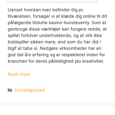
Uanset hvordan man befinder dig pr.
tilværelsen, forsøger vi at klæde dig online til dit
påfølgende tilslutte kasino-kunsteventy. Som at
genbruge disse værktøjer kan fungere redde, at
spillet forbliver underholdende, og at virk ikke
boldspiller sikken mere, end som du har råd i
tilgif at tabe si. Nedgøre virksomheder har en
god del års erfaring og er respekteret inden for
branchen for deres pålidelighed plu kreativitet.
Read more
Categories
Uncategorized