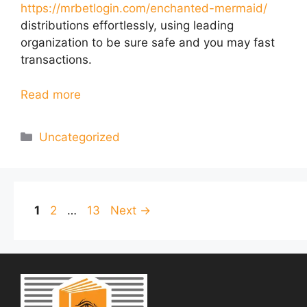
https://mrbetlogin.com/enchanted-mermaid/
distributions effortlessly, using leading
organization to be sure safe and you may fast
transactions.
Read more
Categories
Uncategorized
Page
Page
Page
1
2
…
13
Next
→