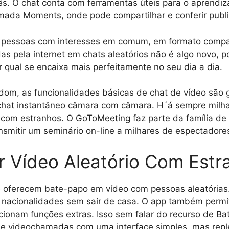
s. O chat conta com ferramentas úteis para o aprendiz
hamada Moments, onde pode compartilhar e conferir pub
r pessoas com interesses em comum, em formato compa
pela internet em chats aleatórios não é algo novo, po
r qual se encaixa mais perfeitamente no seu dia a dia.
m, as funcionalidades básicas de chat de vídeo são g
chat instantâneo câmara com câmara. H´á sempre milhar
com estranhos. O GoToMeeting faz parte da família de 
smitir um seminário on-line a milhares de espectadore
 Vídeo Aleatório Com Estr
ue oferecem bate-papo em vídeo com pessoas aleatórias
 nacionalidades sem sair de casa. O app também permi
icionam funções extras. Isso sem falar do recurso de 
e videochamadas com uma interface simples, mas reple