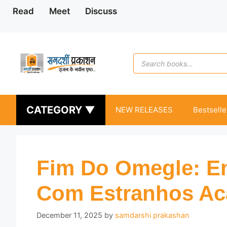
Skip
Read
Meet
Discuss
to
content
Products
search
CATEGORY ▼
NEW RELEASES
Bestselle
Fim Do Omegle: En
Com Estranhos A
December 11, 2025
by
samdarshi prakashan