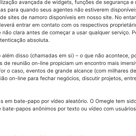
lização avançada de widgets, funções de segurança e r
das para quando seus agentes não estiverem disponívei
 de sites de namoro disponíveis em nosso site. No enta
deverá entrar em contato com os respectivos proprietár
 não clara antes de começar a usar qualquer serviço.
tenticação absoluta.
to além disso (chamadas em si) – o que não acontece, 
s de reunião on-line propiciam um encontro mais imersi
e for o caso, eventos de grande alcance (com milhares 
o on-line para fechar negócios, discutir projetos, entr
as em bate-papo por vídeo aleatório. O Omegle tem sid
e bate-papos anônimos por texto ou vídeo com usuários