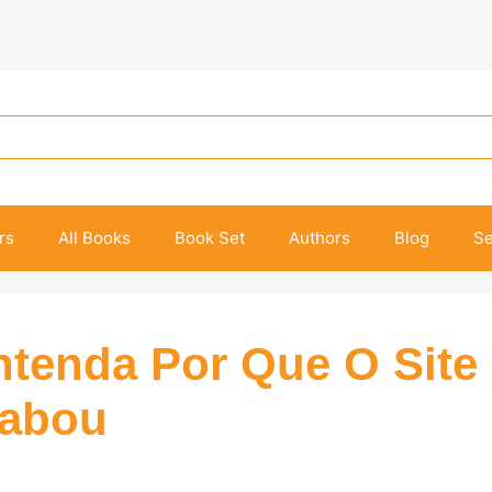
rs
All Books
Book Set
Authors
Blog
Se
tenda Por Que O Site
cabou