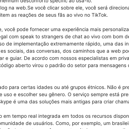
 nenhum desconforto specific ao usá-lo.
og na web.Se você clicar sobre ele, você será direcio
item as reações de seus fãs ao vivo no TikTok.
e, você pode fornecer uma experiência mais personaliz
egal com speak to strangers de chat ao vivo com bom 
so de implementação extremamente rápido, uma das int
des sociais, das conversas, dos caminhos que a web po
r e guiar. De acordo com nossos especialistas em priva
digo aberto virou o padrão do setor para mensagens de
o para certas idades ou até grupos étnicos. Não é prec
e uso e escolher seu gênero. O serviço sempre está pr
 O Skype é uma das soluções mais antigas para criar cha
o em tempo real integrada em todos os recursos dispo
munidade de usuários. Como, por exemplo, um brasilei