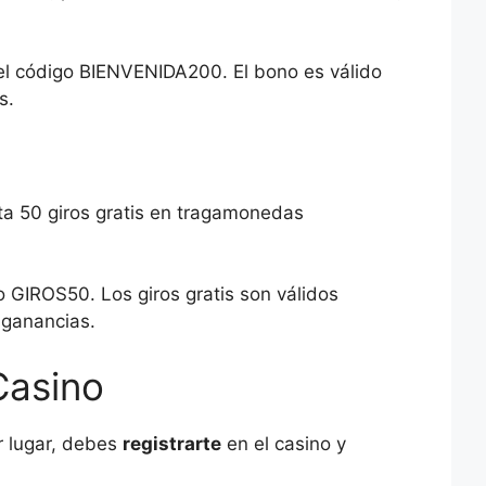
el código BIENVENIDA200. El bono es válido
s.
sta 50 giros gratis en tragamonedas
o GIROS50. Los giros gratis son válidos
 ganancias.
Casino
r lugar, debes
registrarte
en el casino y