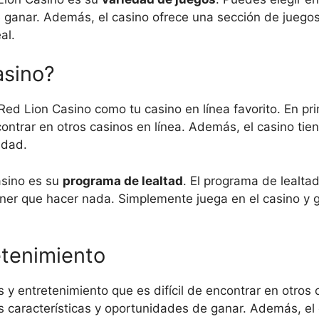
e ganar. Además, el casino ofrece una sección de juego
al.
asino?
ed Lion Casino como tu casino en línea favorito. En pri
contrar en otros casinos en línea. Además, el casino ti
idad.
asino es su
programa de lealtad
. El programa de lealtad
ner que hacer nada. Simplemente juega en el casino y 
etenimiento
y entretenimiento que es difícil de encontrar en otros c
s características y oportunidades de ganar. Además, el 