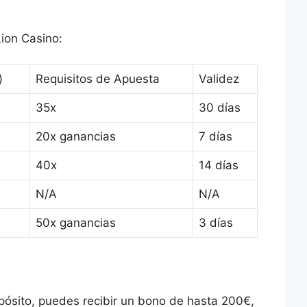
ion Casino:
)
Requisitos de Apuesta
Validez
35x
30 días
20x ganancias
7 días
40x
14 días
N/A
N/A
50x ganancias
3 días
epósito, puedes recibir un bono de hasta 200€,