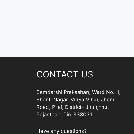
CONTACT US
Samdarshi Prakashan, Ward No.-1,
Shanti Nagar, Vidya Vihar, Jherli
Road, Pilai, District- Jhunjhnu,
Rajasthan, Pin-333031
Have any questions?