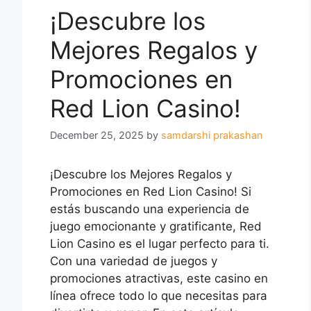
¡Descubre los
Mejores Regalos y
Promociones en
Red Lion Casino!
December 25, 2025
by
samdarshi prakashan
¡Descubre los Mejores Regalos y
Promociones en Red Lion Casino! Si
estás buscando una experiencia de
juego emocionante y gratificante, Red
Lion Casino es el lugar perfecto para ti.
Con una variedad de juegos y
promociones atractivas, este casino en
línea ofrece todo lo que necesitas para