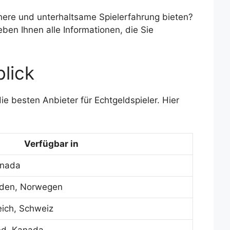
chere und unterhaltsame Spielerfahrung bieten?
eben Ihnen alle Informationen, die Sie
lick
die besten Anbieter für Echtgeldspieler. Hier
Verfügbar in
anada
eden, Norwegen
eich, Schweiz
nd, Kanada