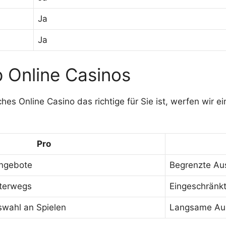
Ja
Ja
p Online Casinos
es Online Casino das richtige für Sie ist, werfen wir ei
Pro
angebote
Begrenzte Au
nterwegs
Eingeschränk
wahl an Spielen
Langsame Au