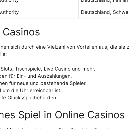
uthority
Deutschland, Schw
e Casinos
en sich durch eine Vielzahl von Vorteilen aus, die sie z
le:
 Slots, Tischspiele, Live Casino und mehr.
en für Ein- und Auszahlungen.
nen für neue und bestehende Spieler.
um die Uhr erreichbar ist.
rte Glücksspielbehörden.
ches Spiel in Online Casinos