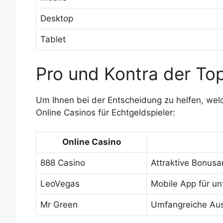
Desktop
Tablet
Pro und Kontra der To
Um Ihnen bei der Entscheidung zu helfen, welch
Online Casinos für Echtgeldspieler:
Online Casino
888 Casino
Attraktive Bonus
LeoVegas
Mobile App für u
Mr Green
Umfangreiche Aus