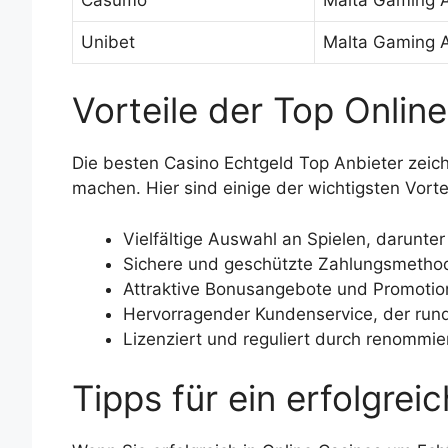
Unibet
Malta Gaming A
Vorteile der Top Onlin
Die besten Casino Echtgeld Top Anbieter zeichn
machen. Hier sind einige der wichtigsten Vortei
Vielfältige Auswahl an Spielen, darunter
Sichere und geschützte Zahlungsmethod
Attraktive Bonusangebote und Promotio
Hervorragender Kundenservice, der rund 
Lizenziert und reguliert durch renommie
Tipps für ein erfolgrei