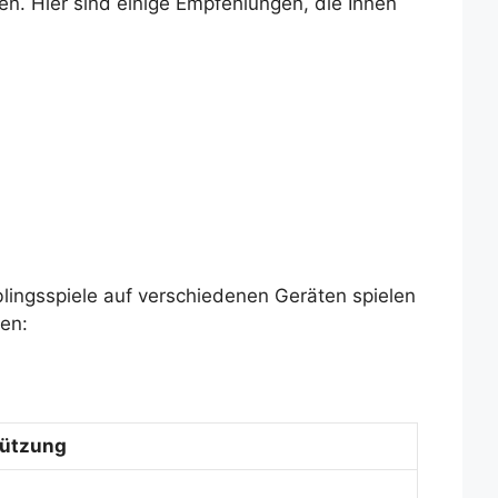
en. Hier sind einige Empfehlungen, die Ihnen
eblingsspiele auf verschiedenen Geräten spielen
nen:
tützung