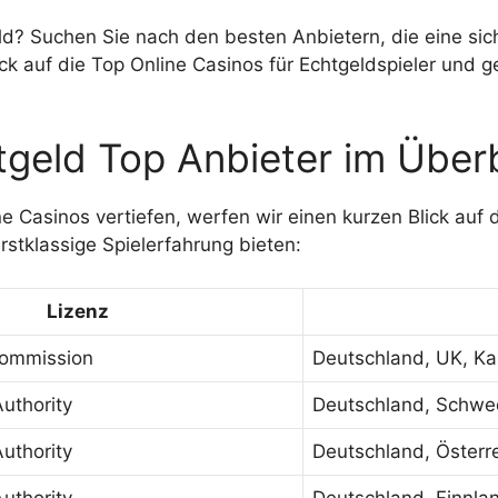
ld? Suchen Sie nach den besten Anbietern, die eine si
ck auf die Top Online Casinos für Echtgeldspieler und g
tgeld Top Anbieter im Überb
ne Casinos vertiefen, werfen wir einen kurzen Blick auf 
rstklassige Spielerfahrung bieten:
Lizenz
ommission
Deutschland, UK, K
uthority
Deutschland, Schw
uthority
Deutschland, Österr
uthority
Deutschland, Finnla