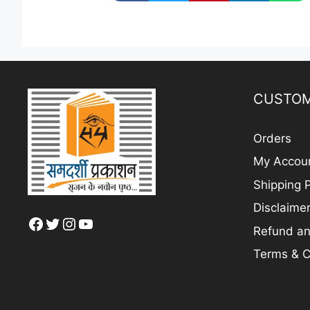
CUSTOM
Orders
My Accou
Shipping P
Disclaime
Facebook
Twitter
Instagram
YouTube
Refund an
Terms & C