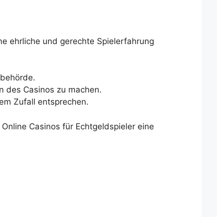
ine ehrliche und gerechte Spielerfahrung
lbehörde.
on des Casinos zu machen.
dem Zufall entsprechen.
Online Casinos für Echtgeldspieler eine