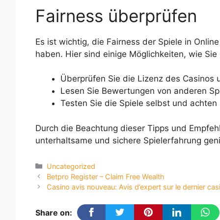
Fairness überprüfen
Es ist wichtig, die Fairness der Spiele in Onli
haben. Hier sind einige Möglichkeiten, wie Sie
Überprüfen Sie die Lizenz des Casinos 
Lesen Sie Bewertungen von anderen Spie
Testen Sie die Spiele selbst und achten 
Durch die Beachtung dieser Tipps und Empfehlu
unterhaltsame und sichere Spielerfahrung geni
Categories
Uncategorized
Betpro Register – Claim Free Wealth
Casino avis nouveau: Avis d’expert sur le dernier cas
Share on: