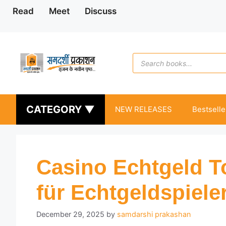
Skip
Read
Meet
Discuss
to
content
Products
search
CATEGORY ▼
NEW RELEASES
Bestselle
Casino Echtgeld T
für Echtgeldspiele
December 29, 2025
by
samdarshi prakashan