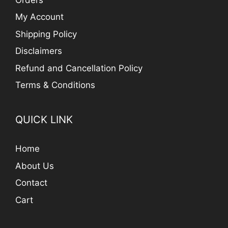
My Account
Shipping Policy
Disclaimers
Refund and Cancellation Policy
Terms & Conditions
QUICK LINK
Home
About Us
Contact
Cart