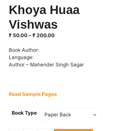
Khoya Huaa
Vishwas
Price
₹
50.00
–
₹
200.00
range:
₹ 50.00
Book Author:
through
Language:
₹ 200.00
Author – Mahender Singh Sagar
Read Sample Pages
Book Type