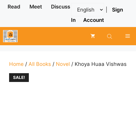
Skip
Read
Meet
Discuss
|
Sign
to
content
In
Account
Me
Home
/
All Books
/
Novel
/ Khoya Huaa Vishwas
SALE!