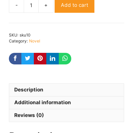
Add to cart
Khoya
Huaa
Vishwas
quantity
SKU:
sku10
Category:
Novel
Description
Additional information
Reviews (0)