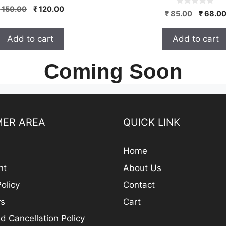
0
Original
Current
₹
150.00
₹
120.00
0
Origina
o
₹
85.00
₹
68.0
o
price
price
u
price
u
t
was:
is:
t
was:
o
Add to cart
Add to cart
o
₹ 150.00.
₹ 120.00.
f
₹ 85.00
f
5
5
Coming Soon
ER AREA
QUICK LINK
Home
nt
About Us
olicy
Contact
rs
Cart
d Cancellation Policy