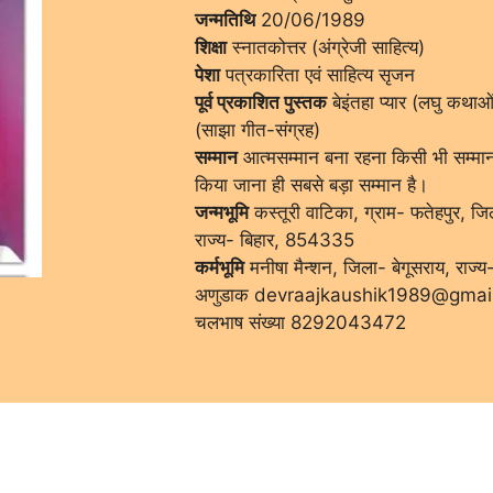
जन्मतिथि
20/06/1989
शिक्षा
स्नातकोत्तर (अंग्रेजी साहित्य)
पेशा
पत्रकारिता एवं साहित्य सृजन
पूर्व प्रकाशित पुस्तक
बेइंतहा प्यार (लघु कथाओं 
(साझा गीत-संग्रह)
सम्मान
आत्मसम्मान बना रहना किसी भी सम्मान 
किया जाना ही सबसे बड़ा सम्मान है।
जन्मभूमि
कस्तूरी वाटिका, ग्राम- फतेहपुर, जि
राज्य- बिहार, 854335
कर्मभूमि
मनीषा मैन्शन, जिला- बेगूसराय, राज्
अणुडाक devraajkaushik1989@gmai
चलभाष संख्या 8292043472