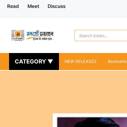
Skip
Read
Meet
Discuss
to
content
Products
search
CATEGORY ▼
NEW RELEASES
Bestselle