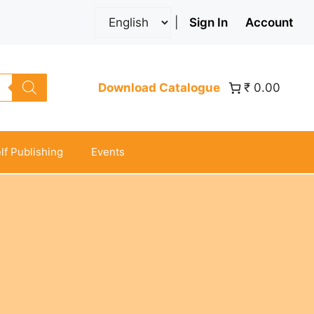
|
Sign In
Account
Download Catalogue
₹ 0.00
lf Publishing
Events