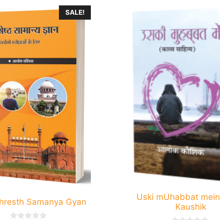
SALE!
Uski mUhabbat mein 
hresth Samanya Gyan
Kaushik