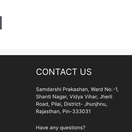
l
Current
0
price
is:
.
₹ 68.00.
CONTACT US
Samdarshi Prakashan, Ward No.-1,
Shanti Nagar, Vidya Vihar, Jherli
Road, Pilai, District- Jhunjhnu,
Rajasthan, Pin-333031
Have any questions?