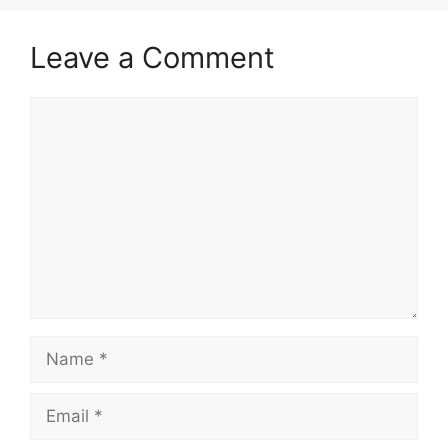
Leave a Comment
Comment
Name
Email