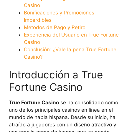
Casino
Bonificaciones y Promociones
Imperdibles
Métodos de Pago y Retiro
Experiencia del Usuario en True Fortune
Casino
Conclusión: ¿Vale la pena True Fortune
Casino?
Introducción a True
Fortune Casino
True Fortune Casino
se ha consolidado como
uno de los principales casinos en línea en el
mundo de habla hispana. Desde su inicio, ha
atraído a jugadores con un diseño atractivo y
una amplia gama de juegos, que va desde