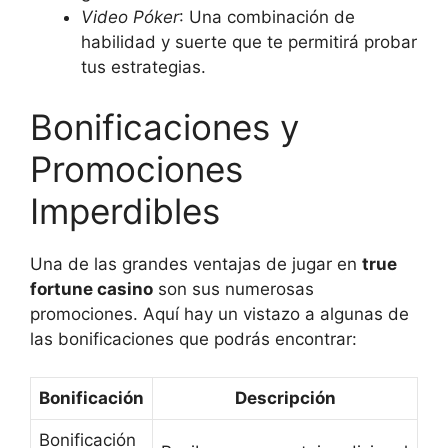
Video Póker
: Una combinación de
habilidad y suerte que te permitirá probar
tus estrategias.
Bonificaciones y
Promociones
Imperdibles
Una de las grandes ventajas de jugar en
true
fortune casino
son sus numerosas
promociones. Aquí hay un vistazo a algunas de
las bonificaciones que podrás encontrar:
Bonificación
Descripción
Bonificación