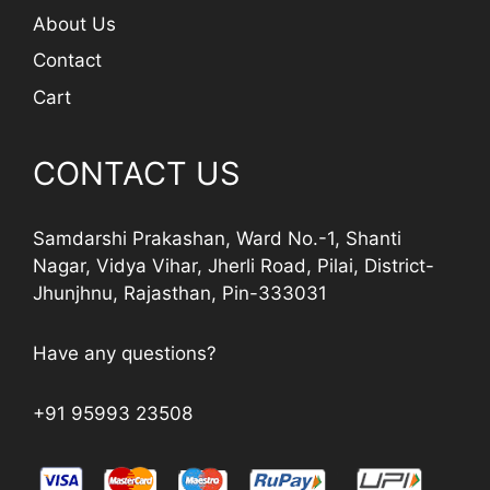
About Us
Contact
Cart
CONTACT US
Samdarshi Prakashan, Ward No.-1, Shanti
Nagar, Vidya Vihar, Jherli Road, Pilai, District-
Jhunjhnu, Rajasthan, Pin-333031
Have any questions?
+91 95993 23508