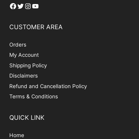
Facebook
Twitter
Instagram
YouTube
CUSTOMER AREA
Orders
My Account
Shipping Policy
Disclaimers
Refund and Cancellation Policy
Terms & Conditions
QUICK LINK
Home