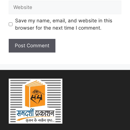
Website
Save my name, email, and website in this
browser for the next time I comment.