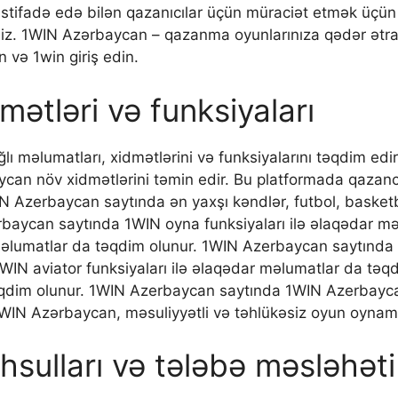
stifadə edə bilən qazanıcılar üçün müraciət etmək üçün i
rsiniz. 1WIN Azərbaycan – qazanma oyunlarınıza qədər ətr
 və 1win giriş edin.
ətləri və funksiyaları
 məlumatları, xidmətlərini və funksiyalarını təqdim edi
ycan növ xidmətlərini təmin edir. Bu platformada qaza
N Azerbaycan saytında ən yaxşı kəndlər, futbol, basketbo
rbaycan saytında 1WIN oyna funksiyaları ilə əlaqədar 
məlumatlar da təqdim olunur. 1WIN Azerbaycan saytında 1
WIN aviator funksiyaları ilə əlaqədar məlumatlar da tə
 təqdim olunur. 1WIN Azerbaycan saytında 1WIN Azerbayca
 1WIN Azərbaycan, məsuliyyətli və təhlükəsiz oyun oynam
sulları və tələbə məsləhəti