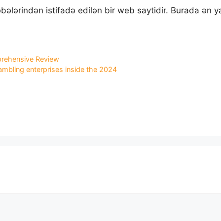
lərindən istifadə edilən bir web saytidir. Burada ən yax
mprehensive Review
mbling enterprises inside the 2024