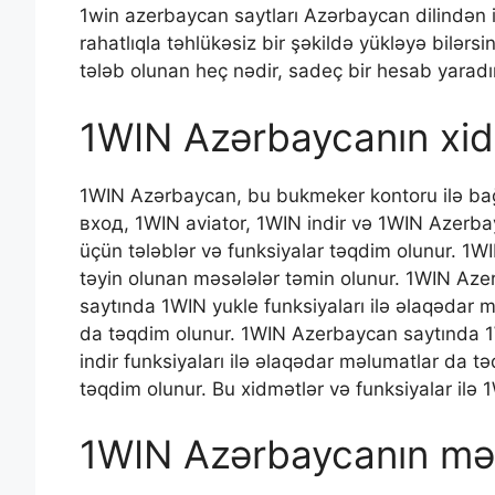
1win azerbaycan saytları Azərbaycan dilindən i
rahatlıqla təhlükəsiz bir şəkildə yükləyə bilə
tələb olunan heç nədir, sadeç bir hesab yaradın
1WIN Azərbaycanın xidm
1WIN Azərbaycan, bu bukmeker kontoru ilə bağlı
вход, 1WIN aviator, 1WIN indir və 1WIN Azerba
üçün tələblər və funksiyalar təqdim olunur. 1WI
təyin olunan məsələlər təmin olunur. 1WIN Aze
saytında 1WIN yukle funksiyaları ilə əlaqədar 
da təqdim olunur. 1WIN Azerbaycan saytında 1
indir funksiyaları ilə əlaqədar məlumatlar da
təqdim olunur. Bu xidmətlər və funksiyalar ilə
1WIN Azərbaycanın məh