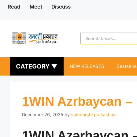
Skip
Read
Meet
Discuss
to
content
Products
search
CATEGORY ▼
NEW RELEASES
Bestselle
1WIN Azrbaycan – 
December 26, 2025
by
samdarshi prakashan
1WIN Azərbaycan –