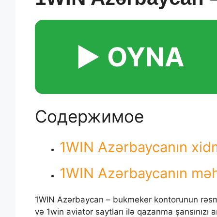
▶️ OYNA
Содержимое
1WIN Azərbaycanın xidmə
1WIN Azərbaycanın məhs
1WIN Azərbaycan – bukmeker kontorunun rəsmi s
və 1win aviator saytları ilə qazanma şansınızı a