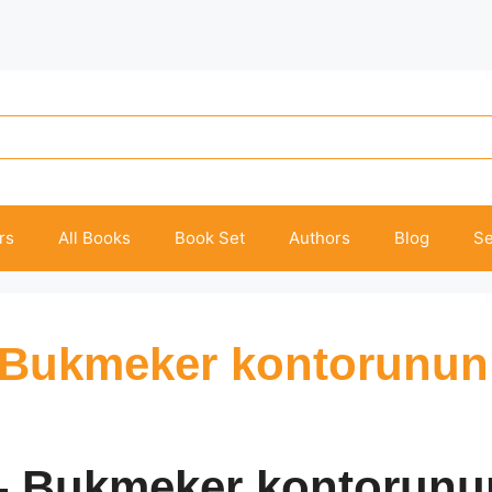
rs
All Books
Book Set
Authors
Blog
Se
Bukmeker kontorunun 
 Bukmeker kontorunun