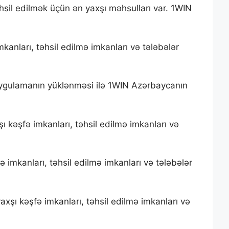
sil edilmək üçün ən yaxşı məhsulları var. 1WIN
kanları, təhsil edilmə imkanları və tələbələr
ygulamanın yüklənməsi ilə 1WIN Azərbaycanın
 kəşfə imkanları, təhsil edilmə imkanları və
imkanları, təhsil edilmə imkanları və tələbələr
xşı kəşfə imkanları, təhsil edilmə imkanları və