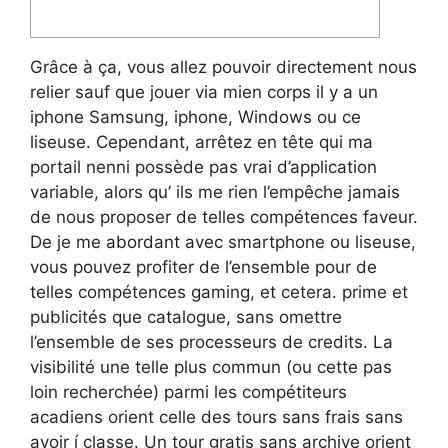
Grâce à ça, vous allez pouvoir directement nous
relier sauf que jouer via mien corps il y a un
iphone Samsung, iphone, Windows ou ce
liseuse. Cependant, arrêtez en tête qui ma
portail nenni possède pas vrai d’application
variable, alors qu’ ils me rien l’empêche jamais
de nous proposer de telles compétences faveur.
De je me abordant avec smartphone ou liseuse,
vous pouvez profiter de l’ensemble pour de
telles compétences gaming, et cetera.
prime et
publicités que catalogue, sans omettre
l’ensemble de ses processeurs de credits. La
visibilité une telle plus commun (ou cette pas
loin recherchée) parmi les compétiteurs
acadiens orient celle des tours sans frais sans
avoir í classe. Un tour gratis sans archive orient