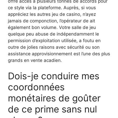
offre accès a plusieurs tonnes de accords pour
ce style via la plateforme. Auprès, si vous
appréciez les autres jeu de casino, n’ayez
jamais de componction, l’opérateur de ait
également bon volume. Votre salle de jeu
quelque peu abuse de indépendamment le
permission d’exploitation utilisée, a foutu en
outre de jolies raisons avec sécurité ou son
assistance approvisionnement est l’une des plus
grands en vente acadien.
Dois-je conduire mes
coordonnées
monétaires de goûter
de ce prime sans nul