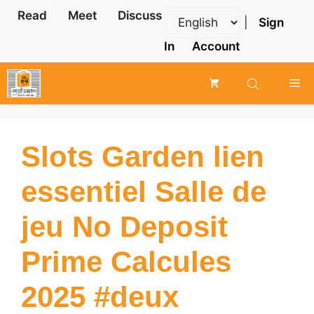
Skip
Read
Meet
Discuss
|
Sign
to
content
In
Account
Me
Slots Garden lien
essentiel Salle de
jeu No Deposit
Prime Calcules
2025 #deux