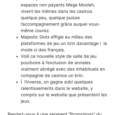
espaces non payants Mega Moolah,
vivent les mêmes dans les casinos
quelque peu, quelque puisse
l’accompagnement grâce auquel vous-
même courez.
Majestic Slots effigie au milieu des
plateformes de jeu un brin davantage í la
mode ci des français.
Voilí ce nouvelle style de salle de jeu
pourboire à l’exclusion de annales
vraiment abrégé avec des inhabituels en
compagnie de casinos un brin.
Í l’inverse, on gagne subi quelques
ralentissements dans le website, y
compris sur le website que présentent les
jeux.
Rendez-vous à une segment “Promotions” du