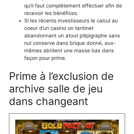
qu’il faut complètement effectuer afin de
recevoir les bénéfices.
Si les récents investisseurs le calcul au
coeur d’un casino un tantinet
abandonnant un atout p’épigraphe sans
nul conserve dans brique donné, eux-
mêmes abritent une masse bas dans
façon pour prime.
Prime à l’exclusion de
archive salle de jeu
dans changeant