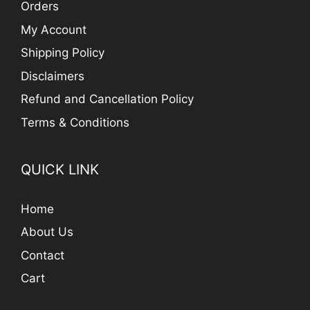
Orders
My Account
Shipping Policy
Disclaimers
Refund and Cancellation Policy
Terms & Conditions
QUICK LINK
Home
About Us
Contact
Cart