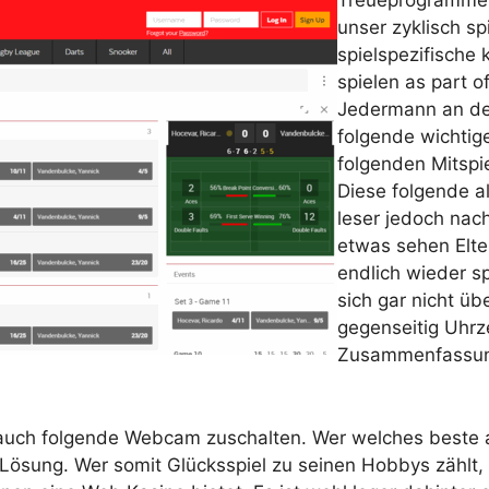
Treueprogramme 
unser zyklisch s
spielspezifische 
spielen as part o
Jedermann an de
folgende wichtige
folgenden Mitspi
Diese folgende a
leser jedoch nac
etwas sehen Elte
endlich wieder sp
sich gar nicht ü
gegenseitig Uhrz
Zusammenfassung 
 auch folgende Webcam zuschalten. Wer welches beste 
 Lösung. Wer somit Glücksspiel zu seinen Hobbys zählt, 