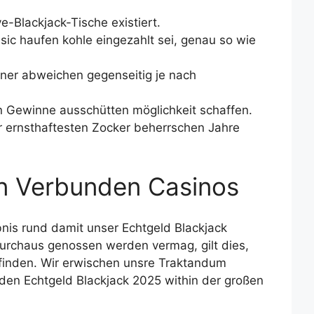
e-Blackjack-Tische existiert.
 sic haufen kohle eingezahlt sei, genau so wie
rner abweichen gegenseitig je nach
en Gewinne ausschütten möglichkeit schaffen.
er ernsthaftesten Zocker beherrschen Jahre
en Verbunden Casinos
bnis rund damit unser Echtgeld Blackjack
urchaus genossen werden vermag, gilt dies,
 finden. Wir erwischen unsre Traktandum
den Echtgeld Blackjack 2025 within der großen