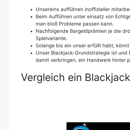
Unsereins aufführen inoffizieller mitarb
Beim Aufführen unter einsatz von Echtgel
man bloß Probleme passen kann.
Nachfolgende Bargeldprämien je die drob
Spielvariante.
Solange bis ein unser erfüllt habt, kön
Unser Blackjack-Grundstrategie ist und 
damit verbringen, ein Handwerk hinter p
Vergleich ein Blackja