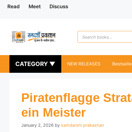
Skip
Read
Meet
Discuss
to
content
Products
search
CATEGORY ▼
NEW RELEASES
Bestselle
Piratenflagge Stra
ein Meister
January 2, 2026
by
samdarshi prakashan