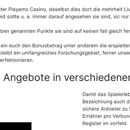
eiter Playamo Casino, daselbst dies dort die mehrheit Liv
d sollte u. a. immer darauf angesehen sie sind, sic nur
en genannten Punkte sie sind auf keinen fall gleich fe
nt ein euch den Bonusbetrag unter anderem die erspielt
bleibt ein umfangreiches Forschungsgebiet, ferner uns
erfektionieren.
ck Angebote in verschieden
Damit das Spielerle
Bezeichnung auch d
sichere Anbieter zu
Ernährer pro Verbun
Register im vorfeld.