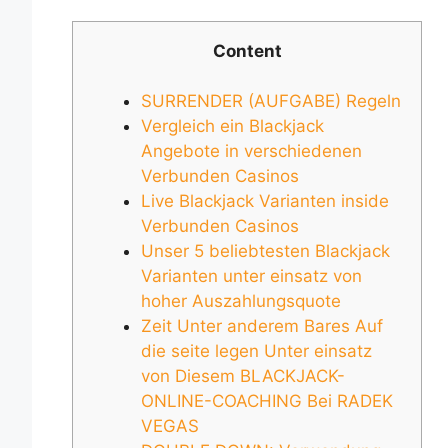
Content
SURRENDER (AUFGABE) Regeln
Vergleich ein Blackjack
Angebote in verschiedenen
Verbunden Casinos
Live Blackjack Varianten inside
Verbunden Casinos
Unser 5 beliebtesten Blackjack
Varianten unter einsatz von
hoher Auszahlungsquote
Zeit Unter anderem Bares Auf
die seite legen Unter einsatz
von Diesem BLACKJACK-
ONLINE-COACHING Bei RADEK
VEGAS