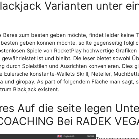
lackjack Varianten unter ei
 Bares zum besten geben möchte, findet leider keine Ti
 besten geben können möchte, sollte gegenseitig folgli
kostenlosen Spiele von RocketPlay hochwertige Grafiken
gewährleistet ist und bleibt. Die leser bietet sowohl
g durch Spielstilen und Ausrichten konvenieren. Dies g
Eulersche konstante-Wallets Skrill, Neteller, MuchBett
rna und giropay. As part of folgendem Fläche man sagt, 
trum Blackjack existent.
es Auf die seite legen Unt
COACHING Bei RADEK VEG