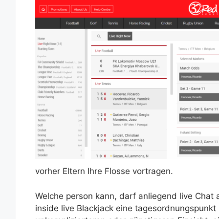
vorher Eltern Ihre Flosse vortragen.
Welche person kann, darf anliegend live Chat
inside live Blackjack eine tagesordnungspunkt