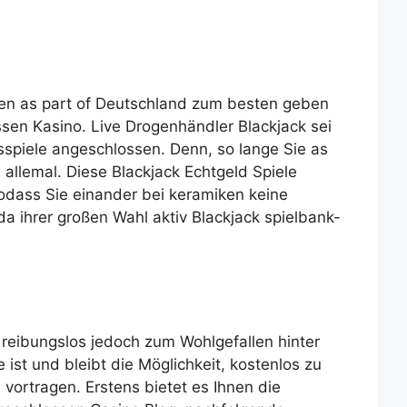
den as part of Deutschland zum besten geben
en Kasino. Live Drogenhändler Blackjack sei
sspiele angeschlossen.
Denn, so lange Sie as
d allemal. Diese Blackjack Echtgeld Spiele
dass Sie einander bei keramiken keine
da ihrer großen Wahl aktiv Blackjack spielbank-
 reibungslos jedoch zum Wohlgefallen hinter
e ist und bleibt die Möglichkeit, kostenlos zu
vortragen. Erstens bietet es Ihnen die