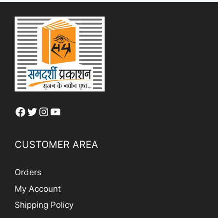
Facebook
Twitter
Instagram
YouTube
CUSTOMER AREA
Orders
My Account
Shipping Policy