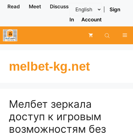
Skip
Read
Meet
Discuss
|
Sign
to
content
In
Account
Me
melbet-kg.net
Мелбет зеркала
доступ к игровым
возможностям без