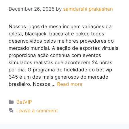
December 26, 2025
by
samdarshi prakashan
Nossos jogos de mesa incluem variações da
roleta, blackjack, baccarat e poker, todos
desenvolvidos pelos melhores provedores do
mercado mundial. A seção de esportes virtuais
proporciona ação contínua com eventos
simulados realistas que acontecem 24 horas
por dia. O programa de fidelidade do bet vip
345 é um dos mais generosos do mercado
brasileiro. Nossos …
Read more
Categories
BetVIP
Leave a comment