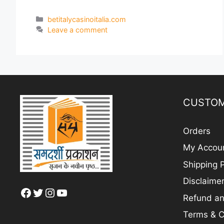
Categories
betitalycasinoitalia.com
Leave a comment
CUSTOM
Orders
My Accou
Shipping P
Disclaime
Facebook
Twitter
Instagram
YouTube
Refund an
Terms & C