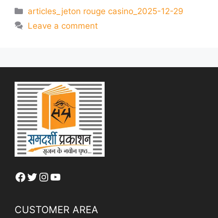
Categories
articles_jeton rouge casino_2025-12-29
Leave a comment
Facebook
Twitter
Instagram
YouTube
CUSTOMER AREA