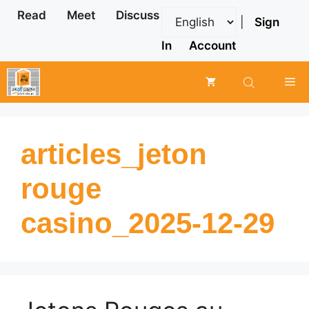
Skip
Read
Meet
Discuss
|
Sign
to
content
In
Account
Me
articles_jeton
rouge
casino_2025-12-29