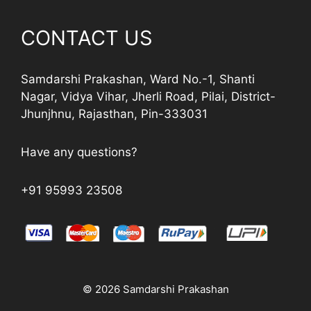
CONTACT US
Samdarshi Prakashan, Ward No.-1, Shanti
Nagar, Vidya Vihar, Jherli Road, Pilai, District-
Jhunjhnu, Rajasthan, Pin-333031
Have any questions?
+91 95993 23508
© 2026 Samdarshi Prakashan