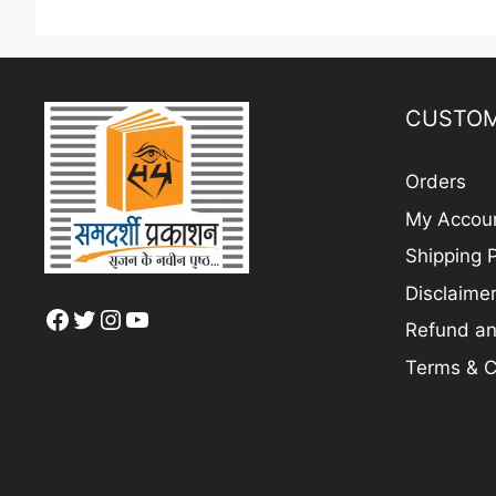
CUSTOM
Orders
My Accou
Shipping P
Disclaime
Facebook
Twitter
Instagram
YouTube
Refund an
Terms & C