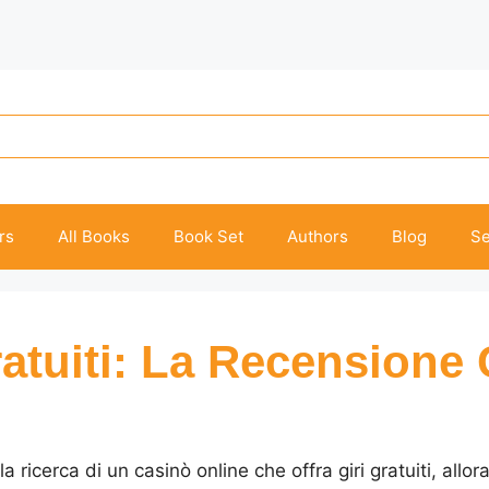
rs
All Books
Book Set
Authors
Blog
Se
ratuiti: La Recensione
 ricerca di un casinò online che offra giri gratuiti, allora