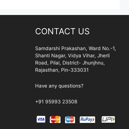
CONTACT US
Samdarshi Prakashan, Ward No.-1,
Shanti Nagar, Vidya Vihar, Jherli
Road, Pilai, District- Jhunjhnu,
Rajasthan, Pin-333031
Have any questions?
+91 95993 23508