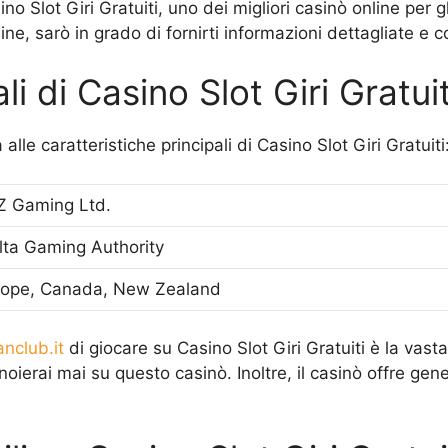
o Slot Giri Gratuiti, uno dei migliori casinò online per 
ine,
sarò in grado di fornirti informazioni dettagliate e co
li di Casino Slot Giri Gratuit
lle caratteristiche principali di Casino Slot Giri Gratuiti
Z Gaming Ltd.
ta Gaming Authority
rope, Canada, New Zealand
nclub.it
di giocare su Casino Slot Giri Gratuiti è la vasta 
nnoierai mai su questo casinò. Inoltre, il casinò offre g