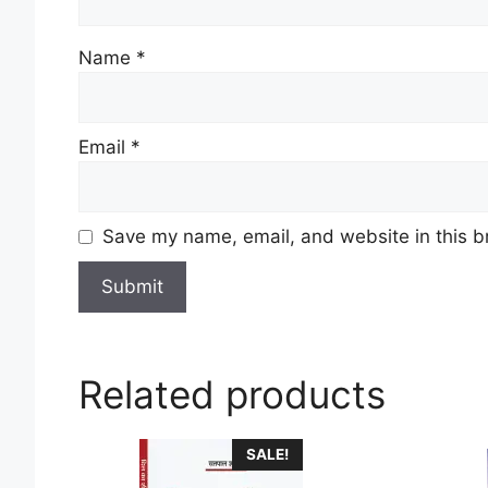
Name
*
Email
*
Save my name, email, and website in this b
Related products
This
SALE!
product