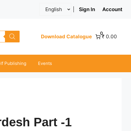
|
Sign In
Account
0
Download Catalogue
₹ 0.00
lf Publishing
Events
desh Part -1