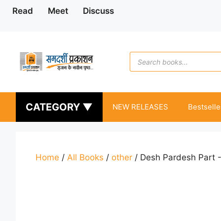
Skip
Read
Meet
Discuss
to
content
Products
search
CATEGORY ▼
NEW RELEASES
Bestselle
Home
/
All Books
/
other
/ Desh Pardesh Part 