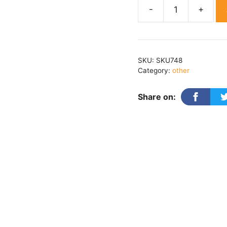
Desh
Pardesh
Part
-1
SKU:
SKU748
quantity
Category:
other
Share on: