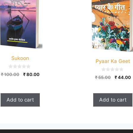
Sukoon
Pyaar Ka Geet
0
Original
Current
₹
100.00
₹
80.00
0
Original
C
o
₹
55.00
₹
44.00
o
price
price
u
price
p
u
t
was:
is:
t
was:
i
o
o
₹ 100.00.
₹ 80.00.
f
₹ 55.00.
₹
f
5
Add to cart
Add to cart
5