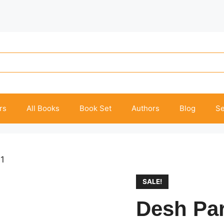
rs
All Books
Book Set
Authors
Blog
Se
-1
SALE!
Desh Par