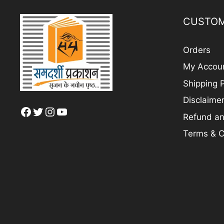
CUSTOM
Orders
My Accou
Shipping P
Disclaime
Facebook
Twitter
Instagram
YouTube
Refund an
Terms & C