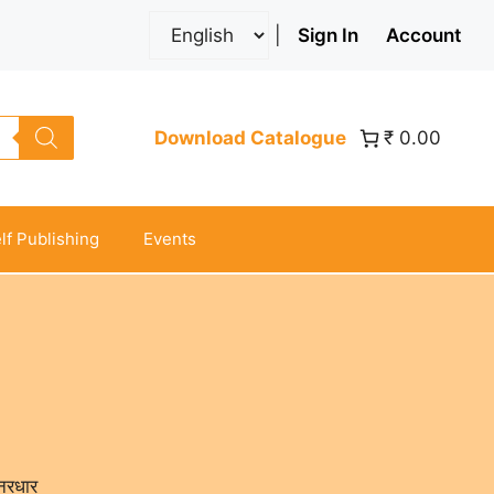
|
Sign In
Account
Download Catalogue
₹ 0.00
lf Publishing
Events
नरधार