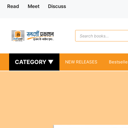
Skip
Read
Meet
Discuss
to
content
Products
search
CATEGORY ▼
NEW RELEASES
Bestselle