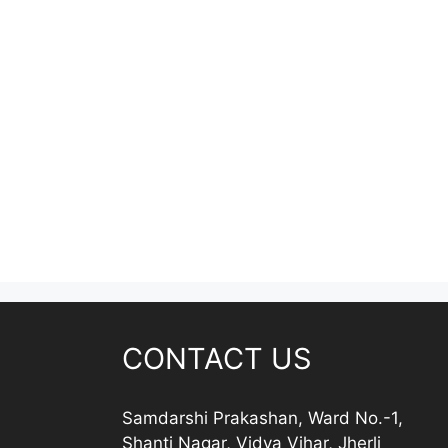
CONTACT US
Samdarshi Prakashan, Ward No.-1,
Shanti Nagar, Vidya Vihar, Jherli