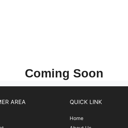
Coming Soon
ER AREA
QUICK LINK
Home
nt
About Us