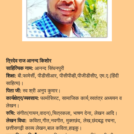
त्रिदेव राज आनन्द किशोर
साहित्यिक नाम:
आनन्द सिंघनपुरी
शिक्षा:
बी.फामेर्सी, पीडीसीआर, पीसीपीव्ही,पीजीडीसीए, एम.ए.(हिंदी
साहित्य)।
पिता जी:
स्व श्री अनुप कुमार।
कार्यक्षेत्र/व्यवसाय:
फार्मासिस्ट, सामाजिक कार्य,स्वतंत्र अध्ययन व
लेखन।
रुचि:
संगीत(गायन,वादन),चित्रकला, भाषण देना, लेखन आदि।
लेखन विधा:
कविता,गीत,नवगीत, मुक्तछंद, लेख,छंदबद्ध रचना,
छत्तीसगढ़ी काव्य लेखन,बाल कविता,हाइकु।