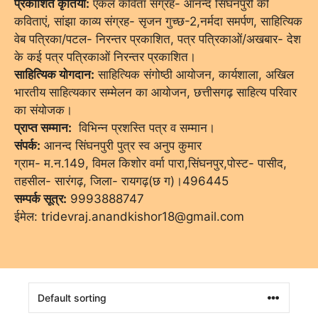
प्रकाशित कृतियाँ:
एकल कविता संग्रह- आनन्द सिंघनपुरी की
कविताएं, सांझा काव्य संग्रह- सृजन गुच्छ-2,नर्मदा समर्पण, साहित्यिक
वेब पत्रिका/पटल- निरन्तर प्रकाशित, पत्र पत्रिकाओं/अखबार- देश
के कई पत्र पत्रिकाओं निरन्तर प्रकाशित।
साहित्यिक योगदान:
साहित्यिक संगोष्ठी आयोजन, कार्यशाला, अखिल
भारतीय साहित्यकार सम्मेलन का आयोजन, छत्तीसगढ़ साहित्य परिवार
का संयोजक।
प्राप्त सम्मान:
विभिन्न प्रशस्ति पत्र व सम्मान।
संपर्क:
आनन्द सिंघनपुरी पुत्र स्व अनुप कुमार
ग्राम- म.न.149, विमल किशोर वर्मा पारा,सिंघनपुर,पोस्ट- पासीद,
तहसील- सारंगढ़, जिला- रायगढ़(छ ग)।496445
सम्पर्क सूत्र:
9993888747
ईमेल: tridevraj.anandkishor18@gmail.com