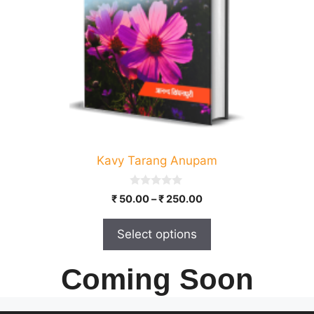
may
be
chosen
on
the
product
page
Kavy Tarang Anupam
0
Price
₹
50.00
–
₹
250.00
o
range:
u
t
₹ 50.00
Select options
o
through
f
5
₹ 250.00
Coming Soon