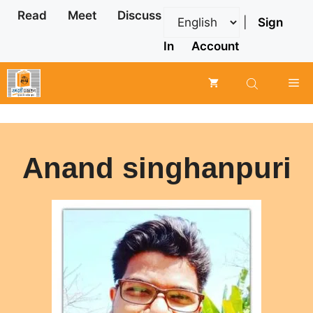
Skip
Read
Meet
Discuss
|
Sign
to
content
In
Account
Me
Anand singhanpuri