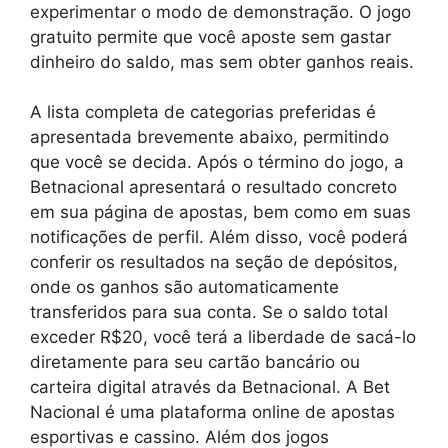
experimentar o modo de demonstração. O jogo
gratuito permite que você aposte sem gastar
dinheiro do saldo, mas sem obter ganhos reais.
A lista completa de categorias preferidas é
apresentada brevemente abaixo, permitindo
que você se decida. Após o término do jogo, a
Betnacional apresentará o resultado concreto
em sua página de apostas, bem como em suas
notificações de perfil. Além disso, você poderá
conferir os resultados na seção de depósitos,
onde os ganhos são automaticamente
transferidos para sua conta. Se o saldo total
exceder R$20, você terá a liberdade de sacá-lo
diretamente para seu cartão bancário ou
carteira digital através da Betnacional. A Bet
Nacional é uma plataforma online de apostas
esportivas e cassino. Além dos jogos