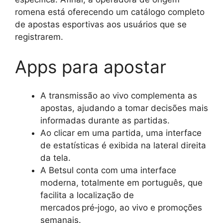
romena está oferecendo um catálogo completo
de apostas esportivas aos usuários que se
registrarem.
Apps para apostar
A transmissão ao vivo complementa as
apostas, ajudando a tomar decisões mais
informadas durante as partidas.
Ao clicar em uma partida, uma interface
de estatísticas é exibida na lateral direita
da tela.
A Betsul conta com uma interface
moderna, totalmente em português, que
facilita a localização de
mercados pré‑jogo, ao vivo e promoções
semanais.