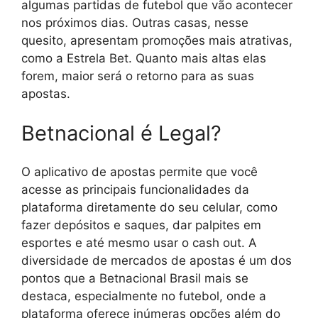
algumas partidas de futebol que vão acontecer
nos próximos dias. Outras casas, nesse
quesito, apresentam promoções mais atrativas,
como a Estrela Bet. Quanto mais altas elas
forem, maior será o retorno para as suas
apostas.
Betnacional é Legal?
O aplicativo de apostas permite que você
acesse as principais funcionalidades da
plataforma diretamente do seu celular, como
fazer depósitos e saques, dar palpites em
esportes e até mesmo usar o cash out. A
diversidade de mercados de apostas é um dos
pontos que a Betnacional Brasil mais se
destaca, especialmente no futebol, onde a
plataforma oferece inúmeras opções além do