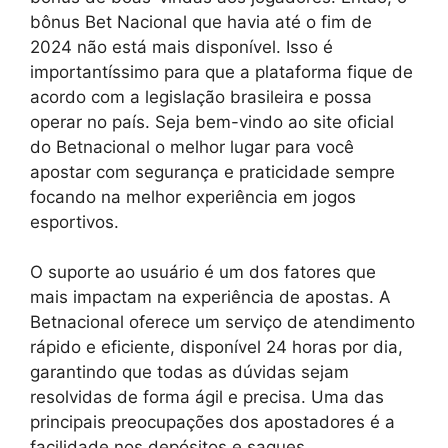
bônus Bet Nacional que havia até o fim de
2024 não está mais disponível. Isso é
importantíssimo para que a plataforma fique de
acordo com a legislação brasileira e possa
operar no país. Seja bem-vindo ao site oficial
do Betnacional o melhor lugar para você
apostar com segurança e praticidade sempre
focando na melhor experiência em jogos
esportivos.
O suporte ao usuário é um dos fatores que
mais impactam na experiência de apostas. A
Betnacional oferece um serviço de atendimento
rápido e eficiente, disponível 24 horas por dia,
garantindo que todas as dúvidas sejam
resolvidas de forma ágil e precisa. Uma das
principais preocupações dos apostadores é a
facilidade nos depósitos e saques.