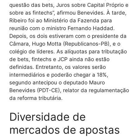
questão das bets, Juros sobre Capital Próprio e
sobre as fintechs”, afirmou Benevides. À tarde,
Ribeiro foi ao Ministério da Fazenda para
reunião com o ministro Fernando Haddad.
Depois, os dois estiveram com o presidente da
Câmara, Hugo Motta (Republicanos-PB), e o
colégio de líderes. As alíquotas para tributação
de bets, fintechs e JCP ainda não estão
definidas. Entretanto, os valores serão
intermediários e poderão chegar a 18%,
segundo antecipou o deputado Mauro
Benevides (PDT-CE), relator da regulamentação
da reforma tributária.
Diversidade de
mercados de apostas