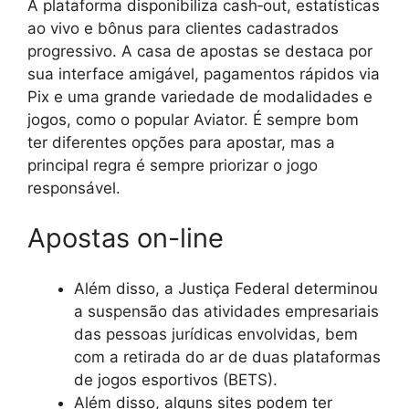
A plataforma disponibiliza cash‑out, estatísticas
ao vivo e bônus para clientes cadastrados
progressivo. A casa de apostas se destaca por
sua interface amigável, pagamentos rápidos via
Pix e uma grande variedade de modalidades e
jogos, como o popular Aviator. É sempre bom
ter diferentes opções para apostar, mas a
principal regra é sempre priorizar o jogo
responsável.
Apostas on-line
Além disso, a Justiça Federal determinou
a suspensão das atividades empresariais
das pessoas jurídicas envolvidas, bem
com a retirada do ar de duas plataformas
de jogos esportivos (BETS).
Além disso, alguns sites podem ter