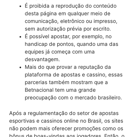
É proibida a reprodução do conteúdo
desta página em qualquer meio de
comunicação, eletrônico ou impresso,
sem autorização prévia por escrito.
É possível apostar, por exemplo, no
handicap de pontos, quando uma das
equipes já começa com uma
desvantagem.
Mais do que provar a reputação da
plataforma de apostas e cassino, essas
parcerias também mostram que a
Betnacional tem uma grande
preocupação com o mercado brasileiro.
Após a regulamentação do setor de apostas
esportivas e cassinos online no Brasil, os sites
não podem mais oferecer promoções como os
bônus de boas-vindas aos jogadores. Então, o