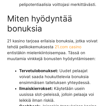
pelipotentiaalisia voittojasi merkittävästi.
Miten hyödyntää
bonuksia
21 kasino tarjoaa erilaisia bonuksia, jotka voivat
tehdä pelikokemuksesta
21.com casino
entistäkin mielenkiintoisempaa. Tässä on
muutamia vinkkejä bonusten hyödyntämiseen:
Tervetulobonukset:
Uudet pelaajat
voivat saada houkuttelevia bonuksia
ensimmäisen talletuksen yhteydessä.
Ilmaiskierrokset:
Käytetään usein
uusissa slot-peleissä, jolloin pelaaja voi
leikkiä ilman riskiä.