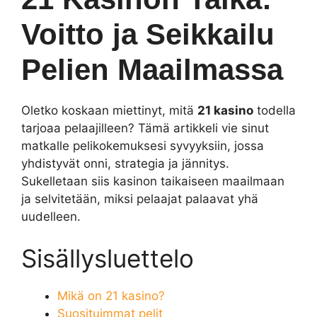
Voitto ja Seikkailu
Pelien Maailmassa
Oletko koskaan miettinyt, mitä
21 kasino
todella
tarjoaa pelaajilleen? Tämä artikkeli vie sinut
matkalle pelikokemuksesi syvyyksiin, jossa
yhdistyvät onni, strategia ja jännitys.
Sukelletaan siis kasinon taikaiseen maailmaan
ja selvitetään, miksi pelaajat palaavat yhä
uudelleen.
Sisällysluettelo
Mikä on 21 kasino?
Suosituimmat pelit