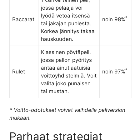
Yksinkertainen peli,
jossa pelaaja voi
lyödä vetoa itsensä
*
Baccarat
noin 98%
tai jakajan puolesta.
Korkea jännitys takaa
hauskuuden.
Klassinen pöytäpeli,
jossa pallon pyöritys
antaa ainutlaatuisia
*
Rulet
noin 97%
voittoyhdistelmiä. Voit
valita joko punaisen
tai mustan.
* Voitto-odotukset voivat vaihdella peliversion
mukaan.
Parhaat strategiat