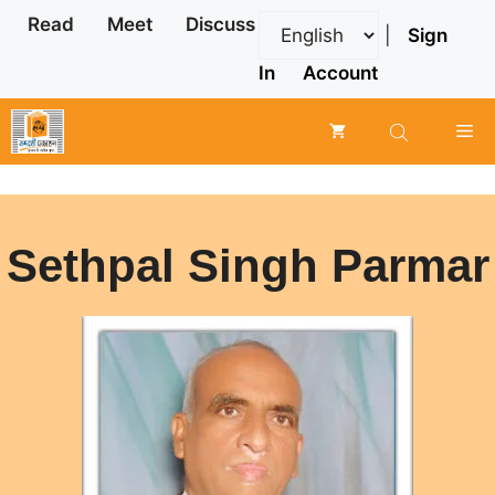
Skip
Read
Meet
Discuss
|
Sign
to
content
In
Account
Me
Sethpal Singh Parmar