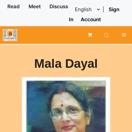
Skip
Read
Meet
Discuss
|
Sign
to
content
In
Account
Me
Mala Dayal