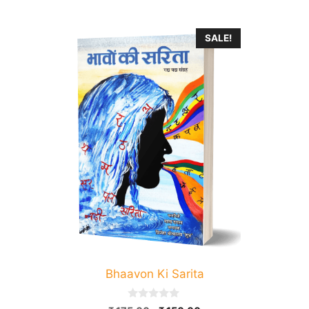
SALE!
Bhaavon Ki Sarita
0