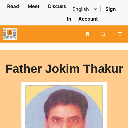
Skip
Read
Meet
Discuss
|
Sign
to
content
In
Account
Me
Father Jokim Thakur