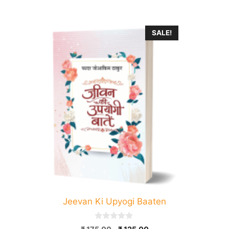
5
SALE!
Jeevan Ki Upyogi Baaten
0
Original
Current