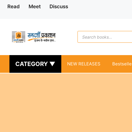
Skip
Read
Meet
Discuss
to
content
Products
search
CATEGORY ▼
NEW RELEASES
Bestselle