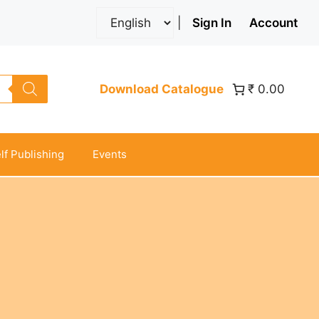
|
Sign In
Account
Download Catalogue
₹ 0.00
lf Publishing
Events