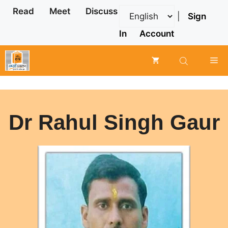
Skip
Read
Meet
Discuss
|
Sign
to
content
In
Account
Me
Dr Rahul Singh Gaur