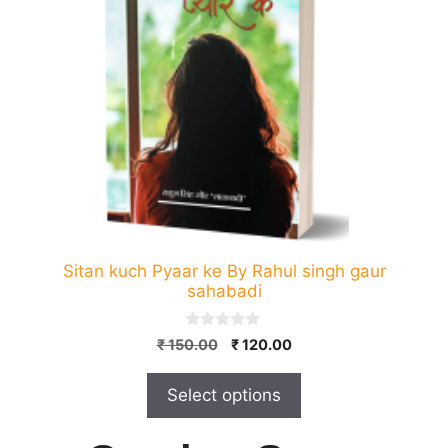
variants.
The
options
may
be
chosen
on
the
product
page
Sitan kuch Pyaar ke By Rahul singh gaur
sahabadi
0
Original
Current
₹
150.00
₹
120.00
o
price
price
u
t
was:
is:
Select options
o
₹ 150.00.
₹ 120.00.
f
5