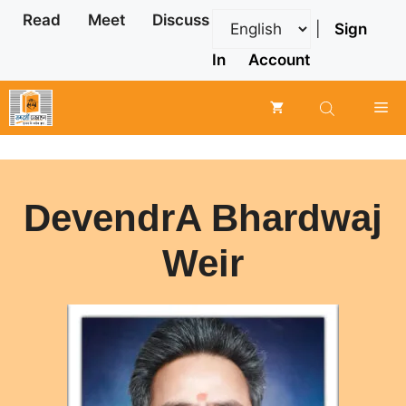
Skip
Read
Meet
Discuss
|
Sign
to
content
In
Account
Me
DevendrA Bhardwaj
Weir