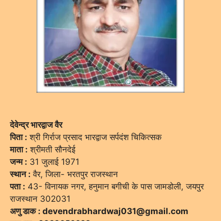
देवेन्द्र भारद्वाज वैर
पिता :
श्री गिर्राज प्रसाद भारद्वाज सर्पदंश चिकित्सक
माता :
श्रीमती सौनदेई
जन्म :
31 जुलाई 1971
स्थान :
वैर, जिला- भरतपुर राजस्थान
पता :
43- विनायक नगर, हनुमान बगीची के पास जामडोली, जयपुर
राजस्थान 302031
अणु डाक : devendrabhardwaj031@gmail.com