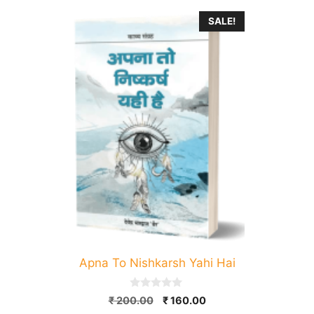
SALE!
Apna To Nishkarsh Yahi Hai
0
Original
Current
₹
200.00
₹
160.00
o