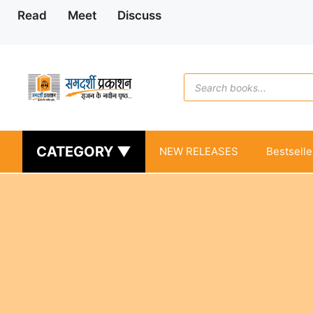
Skip
Read
Meet
Discuss
to
content
Products
search
CATEGORY ▼
NEW RELEASES
Bestselle