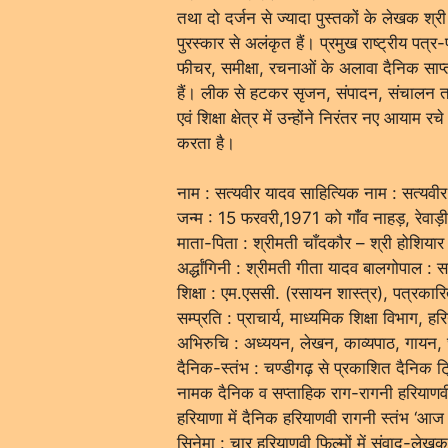
तथा दो दर्जन से ज्यादा पुस्तकों के लेखक श्र
पुरस्कार से अलंकृत हैं। प्रमुख राष्ट्रीय पत
फीचर, समीक्षा, रचनाओं के अलावा दैनिक साप
हैं। लीक से हटकर सृजन, संपादन, संचालन तथा
एवं शिक्षा क्षेत्र में उन्होंने निरंतर नए आयाम र
करता है।
नाम : सत्यवीर यादव साहित्यिक नाम : सत्यवी
जन्म : 15 फरवरी,1971 को गांँव नाहड़, रेवाड़ी 
माता-पिता : श्रीमती चाँदकौर – श्री होशियार
अर्द्धांगिनी : श्रीमती गीता यादव बालगोपाल : 
शिक्षा : एम.एससी. (रसायन शास्त्र), पत्रकारित
सम्प्रति : प्राचार्य, माध्यमिक शिक्षा विभाग, 
अभिरुचि : अध्ययन, लेखन, काव्यपाठ, गायन,
दैनिक-स्तंभ : चण्डीगढ़ से प्रकाशित दैनिक ट्
नामक दैनिक व सप्ताहिक राग-रागनी हरियाणवी
हरियाणा में दैनिक हरियाणवी रागनी स्तंभ ‘आज 
सिनेमा : चार हरियाणवी फिल्मों में संवाद-ल