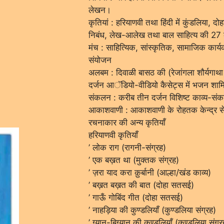
लेखन।
कृतियां : हरियाणवी तथा हिंदी में कुंडलिया,
निबंध, लेख-आलेख तथा बाल साहित्य की 27 क
मंच : साहित्यिक, सांस्कृतिक, सामाजिक कार्
संयोजन
अलबम : दिवाळी बासठ की (रेजांगला शौर्यगाथ
दर्जन आॅडियो-वीडियो कैसेट्स में भजन शाम
संकलन : करीब तीन दर्जन विशिष्ट काव्य-संकलन
आकाशवाणी : आकाशवाणी के रोहतक केन्द्र से न
रचनाकार की अन्य कृतियाँ
हरियाणवी कृतियाँ
’ लोक राग (रागनी-संग्रह)
’ एक बख़त था (मुक्तक संग्रह)
’ ज़रा याद करा क़ुर्बानी (आल्हा/खंड काव्य)
’ बख़त बख़त की बात (दोहा सतसई)
’ गाऊँ गोबिंद गीत (दोहा सतसई)
’ नाहड़िया की कुण्डलियाँ (कुण्डलिया संग्रह)
’ ग्यान-बिग्यान की कुण्डलियाँ (कुण्डलिया संग्र