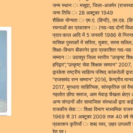
जन्म स्थान ः मसूदा, जिला-अजमेर (राजस्थ
जन्म तिथि ः 28 अक्टूबर 1949
शैक्षिक योग्यता ः एम.ए. (हिन्दी), एम.एड. (हिन
रचनाओं का प्रकाशन ः (गद्य-पद्य दोनों विधाओ
प्रातःकाल आदि में 5 जनवरी 1986 से निरन
मासिक पुस्तकों में सरिता, मुक्ता, सरस सलिल
शिक्षा-विभाग बीकानेर द्वारा प्रकाशित गद्य-पद्य
सम्मान ः उदयपुर जिला स्तरीय ”उत्कृष्ट शिक्ष
हरिद्वार’’,“उत्कृष्ट सेवा शिक्षक सम्मान“ 2007
द्वारकेश राष्ट्रीय साहित्य परिषद् कांकरोली द्व
‘‘राजसमंद रत्न सम्मान’’ 2016, केन्द्रीय मानव
2017, युगधारा साहित्यिक, सांस्कृतिक एवं वैच
गहलोत छीपा समाज, आम मेवाड़ चैखला क्षेत्र आ
अन्य संगठनों और सामाजिक संस्थाओं द्वारा क
राजकीय सेवा ः शिक्षा विभाग माध्यमिक राजस्थ
1969 से 31 अक्टूबर 2009 तक 40 वर्ष से ज्य
प्रकाशन कृतियाँ ः शब्द स्वर, ज़हर उगलती ज
रेत पर।