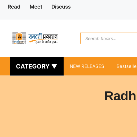
Skip
Read
Meet
Discuss
to
content
Products
search
CATEGORY ▼
NEW RELEASES
Bestselle
Radh