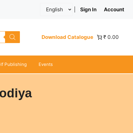
|
Sign In
Account
Download Catalogue
₹ 0.00
lf Publishing
Events
odiya