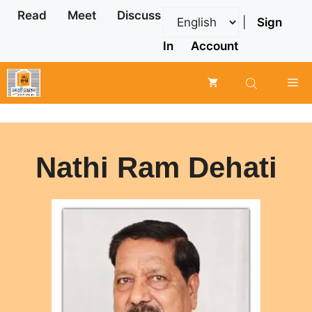
Skip
Read
Meet
Discuss
|
Sign
to
content
In
Account
Me
Nathi Ram Dehati