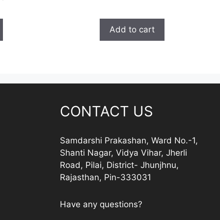
price
price
u
price
t
was:
is:
is:
o
₹ 275.00.
₹ 250.00.
f
0.
₹ 268.00.
Add to cart
5
CONTACT US
Samdarshi Prakashan, Ward No.-1,
Shanti Nagar, Vidya Vihar, Jherli
Road, Pilai, District- Jhunjhnu,
Rajasthan, Pin-333031
Have any questions?