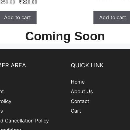
0
o
Original
Current
250.00
₹
220.00
price
o
u
price
price
u
t
was:
t
o
was:
is:
₹ 335.0
Add to cart
Add to cart
o
f
₹ 250.00.
₹ 220.00.
f
5
5
Coming Soon
ER AREA
QUICK LINK
Home
nt
About Us
olicy
Contact
rs
Cart
d Cancellation Policy