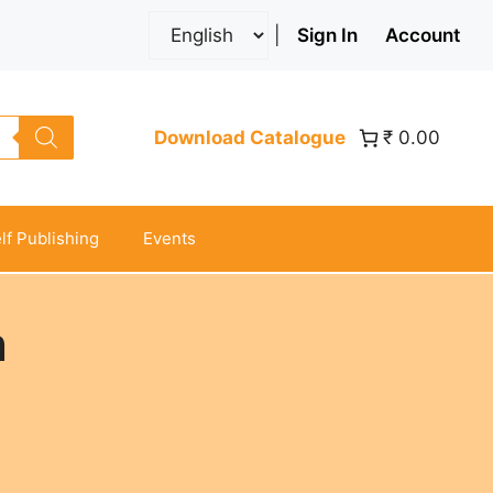
|
Sign In
Account
Download Catalogue
₹ 0.00
lf Publishing
Events
h