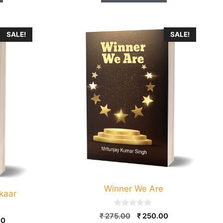
SALE!
SALE!
Winner We Are
kaar
0
Original
Current
₹
275.00
₹
250.00
l
Current
o
00