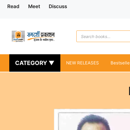
Skip
Read
Meet
Discuss
to
content
Products
search
CATEGORY ▼
NEW RELEASES
Bestselle