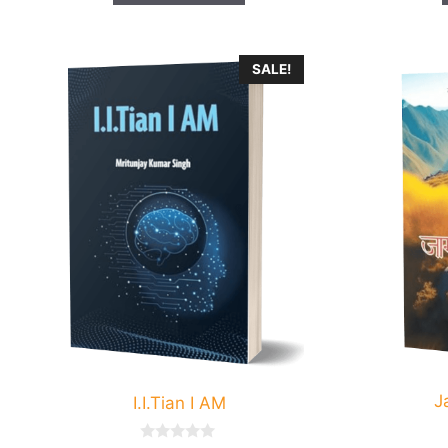
SALE!
J
I.I.Tian I AM