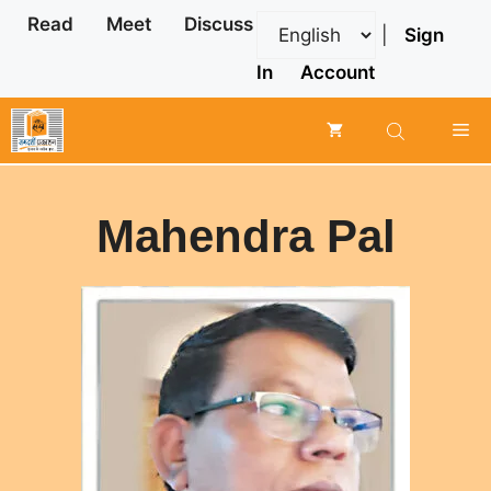
Skip
Read
Meet
Discuss
|
Sign
to
content
In
Account
Me
Mahendra Pal