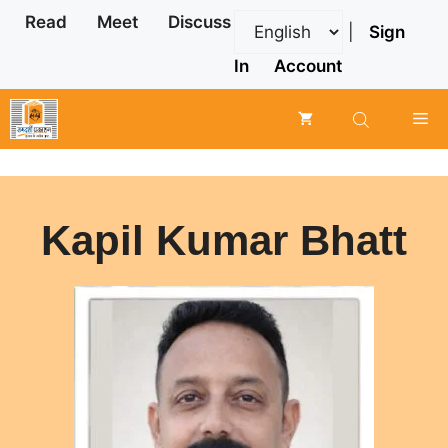
Skip
Read
Meet
Discuss
|
Sign
to
content
In
Account
Me
Kapil Kumar Bhatt