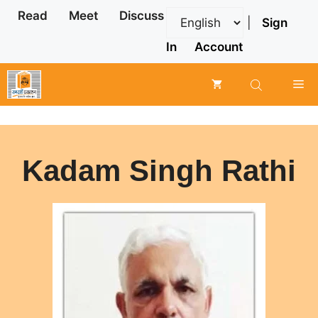
Skip
Read
Meet
Discuss
|
Sign
to
content
In
Account
Me
Kadam Singh Rathi