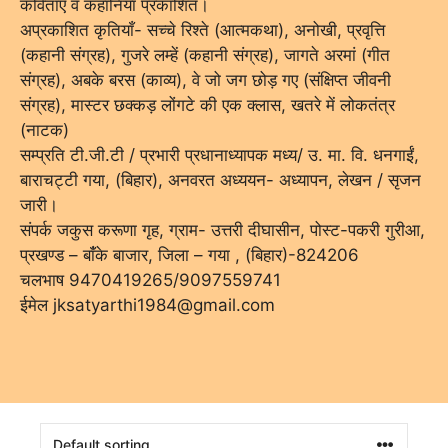
कविताएंँ व कहानियाँ प्रकाशित।
अप्रकाशित कृतियाँ- सच्चे रिश्ते (आत्मकथा), अनोखी, प्रवृत्ति
(कहानी संग्रह), गुजरे लम्हें (कहानी संग्रह), जागते अरमां (गीत
संग्रह), अबके बरस (काव्य), वे जो जग छोड़ गए (संक्षिप्त जीवनी
संग्रह), मास्टर छक्कड़ लोंगटे की एक क्लास, खतरे में लोकतंत्र
(नाटक)
सम्प्रति टी.जी.टी / प्रभारी प्रधानाध्यापक मध्य/ उ. मा. वि. धनगाईं,
बाराचट्टी गया, (बिहार), अनवरत अध्ययन- अध्यापन, लेखन / सृजन
जारी।
संपर्क जकुस करूणा गृह, ग्राम- उत्तरी दीघासीन, पोस्ट-पकरी गुरीआ,
प्रखण्ड – बांँके बाजार, जिला – गया , (बिहार)-824206
चलभाष 9470419265/9097559741
ईमेल jksatyarthi1984@gmail.com