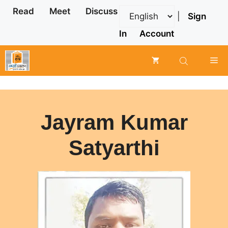
Skip
Read
Meet
Discuss
|
Sign
to
content
In
Account
Me
Jayram Kumar
Satyarthi