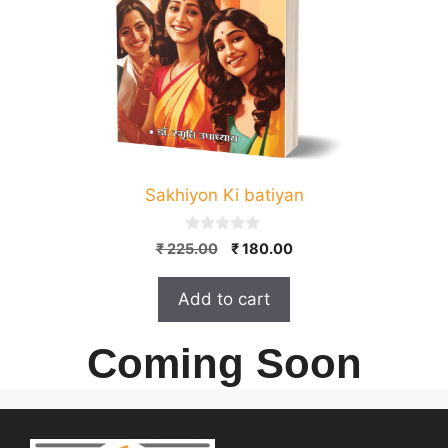
Sakhiyon Ki batiyan
0
Original
Current
₹
225.00
₹
180.00
o
price
price
u
t
was:
is:
Add to cart
o
₹ 225.00.
₹ 180.00.
f
5
Coming Soon