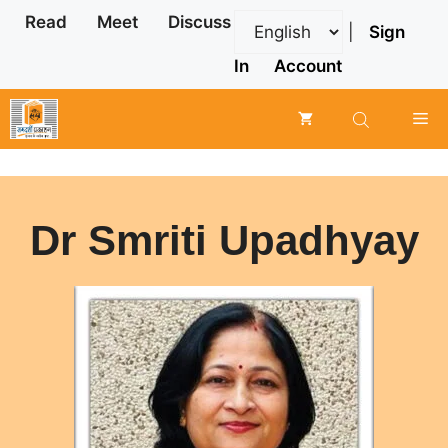
Skip
Read
Meet
Discuss
|
Sign
to
content
In
Account
Me
Dr Smriti Upadhyay