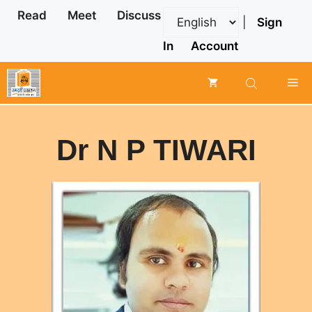
Skip
Read
Meet
Discuss
|
Sign
to
content
In
Account
Me
Dr N P TIWARI