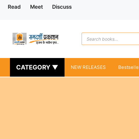
Skip
Read
Meet
Discuss
to
content
Products
search
CATEGORY ▼
NEW RELEASES
Bestselle