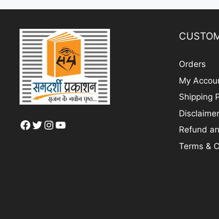
CUSTOM
Orders
My Accou
Shipping P
Disclaime
Facebook
Twitter
Instagram
YouTube
Refund an
Terms & C