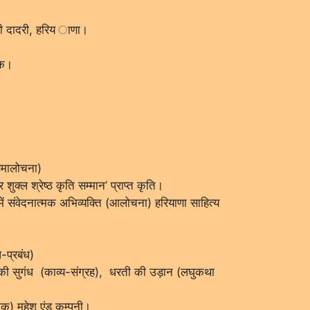
खी दादरी, हरिय ाणा।
्षक।
(समालोचना)
 शुक्ल श्रेष्ठ कृति सम्मान’ प्राप्त कृति।
में संवेदनात्मक अभिव्यक्ति (आलोचना) हरियाणा साहित्य
-प्रबंध)
की सुगंध (काव्य-संग्रह), धरती की उड़ान (लघुकथा
्तक) महेश एंड कम्पनी।