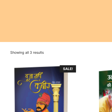
Showing all 3 results
This
SALE!
product
has
multiple
variants.
The
options
may