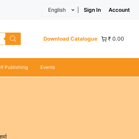
|
Sign In
Account
Download Catalogue
₹ 0.00
lf Publishing
Events
र्मा