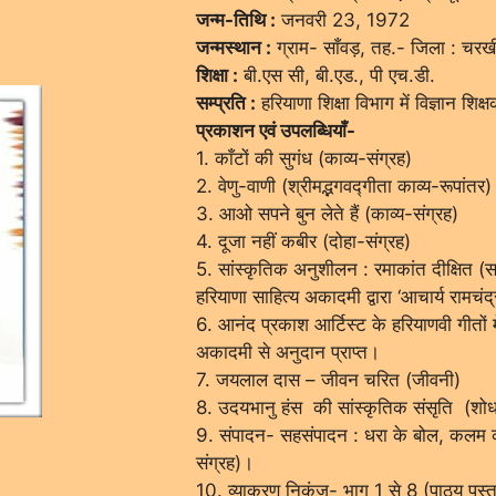
जन्म-तिथि :
जनवरी 23, 1972
जन्मस्थान :
ग्राम- साँवड़, तह.- जिला : चर
शिक्षा :
बी.एस सी, बी.एड., पी एच.डी.
सम्प्रति :
हरियाणा शिक्षा विभाग में विज्ञान शिक
प्रकाशन एवं उपलब्धियाँ-
1. काँटों की सुगंध (काव्य-संग्रह)
2. वेणु-वाणी (श्रीमद्भगवद्गीता काव्य-रूपांतर)
3. आओ सपने बुन लेते हैं (काव्य-संग्रह)
4. दूजा नहीं कबीर (दोहा-संग्रह)
5. सांस्कृतिक अनुशीलन : रमाकांत दीक्षित 
हरियाणा साहित्य अकादमी द्वारा ‘आचार्य रामचंद्र
6. आनंद प्रकाश आर्टिस्ट के हरियाणवी गीतों 
अकादमी से अनुदान प्राप्त।
7. जयलाल दास – जीवन चरित (जीवनी)
8. उदयभानु हंस की सांस्कृतिक संसृति (शोध
9. संपादन- सहसंपादन : धरा के बोल, कलम 
संग्रह)।
10. व्याकरण निकुंज- भाग 1 से 8 (पाठ्य पुस