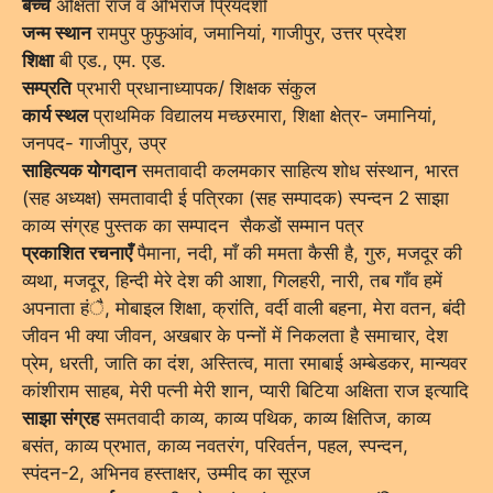
बच्चे
अक्षिता राज व अभिराज प्रियदर्शी
जन्म स्थान
रामपुर फुफुआंव, जमानियां, गाजीपुर, उत्तर प्रदेश
शिक्षा
बी एड., एम. एड.
सम्प्रति
प्रभारी प्रधानाध्यापक/ शिक्षक संकुल
कार्य स्थल
प्राथमिक विद्यालय मच्छरमारा, शिक्षा क्षेत्र- जमानियां,
जनपद- गाजीपुर, उप्र
साहित्यक योगदान
समतावादी कलमकार साहित्य शोध संस्थान, भारत
(सह अध्यक्ष) समतावादी ई पत्रिका (सह सम्पादक) स्पन्दन 2 साझा
काव्य संग्रह पुस्तक का सम्पादन सैकडों सम्मान पत्र
प्रकाशित रचनाएँ
पैमाना, नदी, माँ की ममता कैसी है, गुरु, मजदूर की
व्यथा, मजदूर, हिन्दी मेरे देश की आशा, गिलहरी, नारी, तब गाँव हमें
अपनाता हंै, मोबाइल शिक्षा, क्रांति, वर्दी वाली बहना, मेरा वतन, बंदी
जीवन भी क्या जीवन, अखबार के पन्नों में निकलता है समाचार, देश
प्रेम, धरती, जाति का दंश, अस्तित्व, माता रमाबाई अम्बेडकर, मान्यवर
कांशीराम साहब, मेरी पत्नी मेरी शान, प्यारी बिटिया अक्षिता राज इत्यादि
साझा संग्रह
समतवादी काव्य, काव्य पथिक, काव्य क्षितिज, काव्य
बसंत, काव्य प्रभात, काव्य नवतरंग, परिवर्तन, पहल, स्पन्दन,
स्पंदन-2, अभिनव हस्ताक्षर, उम्मीद का सूरज