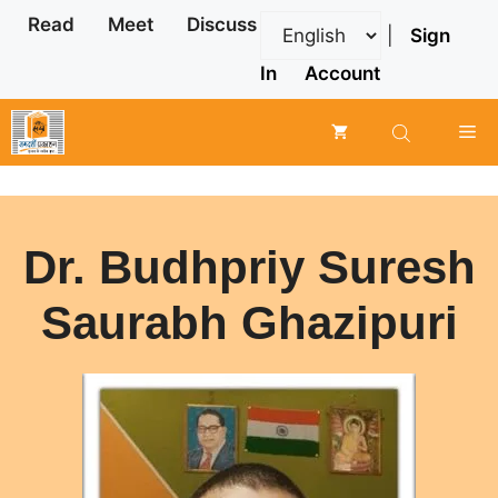
Skip
Read
Meet
Discuss
|
Sign
to
content
In
Account
Me
Dr. Budhpriy Suresh
Saurabh Ghazipuri